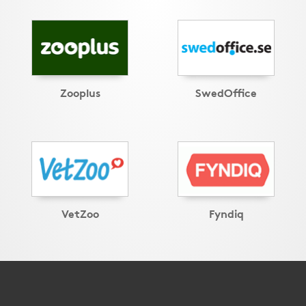
Zooplus
SwedOffice
VetZoo
Fyndiq