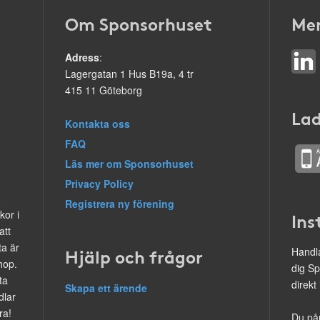
Om Sponsorhuset
Mer
Adress
:
Lagergatan 1 Hus B19a, 4 tr
415 11 Göteborg
Lad
Kontakta oss
FAQ
Läs mer om Sponsorhuset
Privacy Policy
Registrera ny förening
kor i
Ins
att
ta är
Hjälp och frågor
Handla
hop.
dig Sp
ta
direkt
Skapa ett ärende
dlar
ra!
Du på