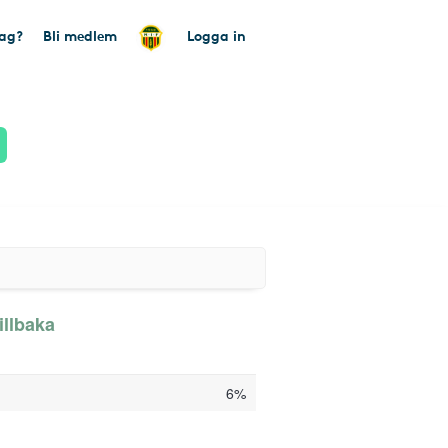
tag?
Bli medlem
Logga in
illbaka
6%