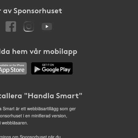
 av Sponsorhuset
da hem vår mobilapp
tallera "Handla Smart"
 Smart är ett webbläsartillägg som ger
onsorhuset i en minifierad version,
 i webbläsaren.
minns om Sponsorhuset när du