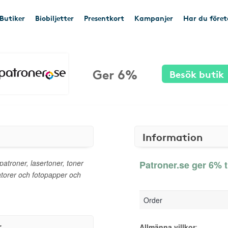
Butiker
Biobiljetter
Presentkort
Kampanjer
Har du före
Ger 6%
Besök butik
Information
patroner, lasertoner, toner
Patroner.se ger 6% t
piatorer och fotopapper och
Order
r
Allmänna villkor
: