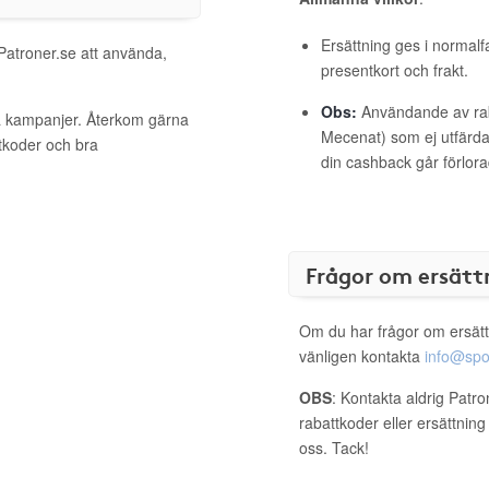
Ersättning ges i normalf
 Patroner.se att använda,
presentkort och frakt.
Obs:
Användande av raba
va kampanjer. Återkom gärna
Mecenat) som ej utfärdat
ttkoder och bra
din cashback går förlora
Frågor om ersätt
Om du har frågor om ersätt
vänligen kontakta
info@spo
OBS
: Kontakta aldrig Patr
rabattkoder eller ersättnin
oss. Tack!