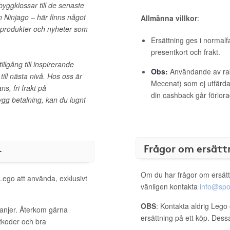
byggklossar till de senaste
 Ninjago – här finns något
Allmänna villkor
:
a produkter och nyheter som
Ersättning ges i normalf
presentkort och frakt.
llgång till inspirerande
Obs:
Användande av raba
ll nästa nivå. Hos oss är
Mecenat) som ej utfärdat
s, fri frakt på
din cashback går förlora
rygg betalning, kan du lugnt
Frågor om ersätt
r
Om du har frågor om ersätt
 Lego att använda, exklusivt
vänligen kontakta
info@spo
OBS
: Kontakta aldrig Lego 
panjer. Återkom gärna
ersättning på ett köp. Dess
ttkoder och bra