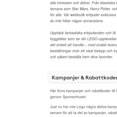
alla intressen och åldrar. Från klassiska 
temana som Star Wars, Harry Potter, och
för alla. Vår webbutik erbjuder exklusiv
du inte hittar någon annanstans.
Upptäck fantastiska erbjudanden och få ti
byggidéer som tar din LEGO-upplevelse ti
det enkelt att handla – med snabb leveran
beställningar över ett visst belopp och t
och säkert beställa hem dina favoriter.
Kampanjer & Rabattkode
Här finns kampanjer och rabattkoder till
genom Sponsorhuset.
Just nu har inte Lego några aktiva kam
senare för att ta del av kampanjer, raba