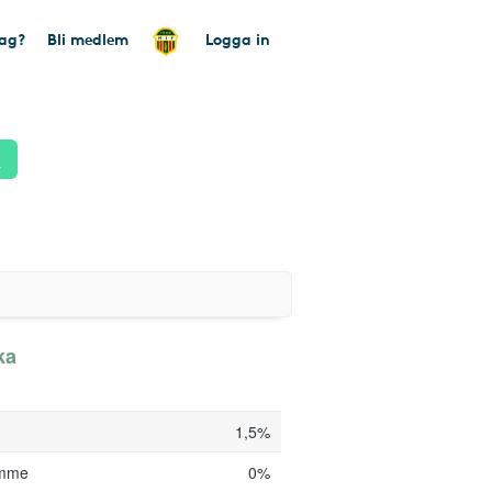
tag?
Bli medlem
Logga in
k
ka
1,5%
amme
0%