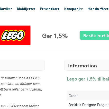
Butiker
Biobiljetter
Presentkort
Kampanjer
Har du före
Ger 1,5%
Besök buti
Information
destination för allt LEGO!
Lego ger 1,5% tillba
samlare, en förälder som
t barn (eller barn i hjärtat!)
g.
Order
Bricklink Designer Progr
d av LEGO-set som täcker