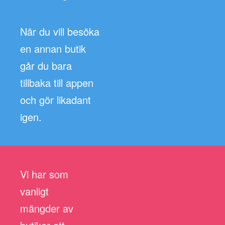
När du vill besöka
en annan butik
går du bara
tillbaka till appen
och gör likadant
igen.
Vi har som
vanligt
mängder av