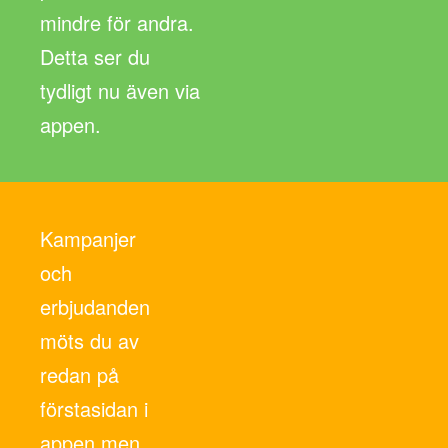
mindre för andra.
Detta ser du
tydligt nu även via
appen.
Kampanjer
och
erbjudanden
möts du av
redan på
förstasidan i
appen men