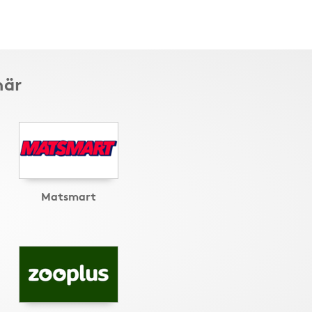
här
Matsmart