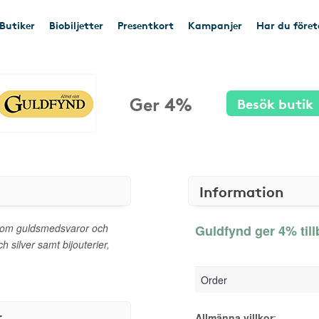
Butiker
Biobiljetter
Presentkort
Kampanjer
Har du före
Ger 4%
Besök butik
Information
inom guldsmedsvaror och
Guldfynd ger 4% til
 silver samt bijouterier,
Order
r
Allmänna villkor
: