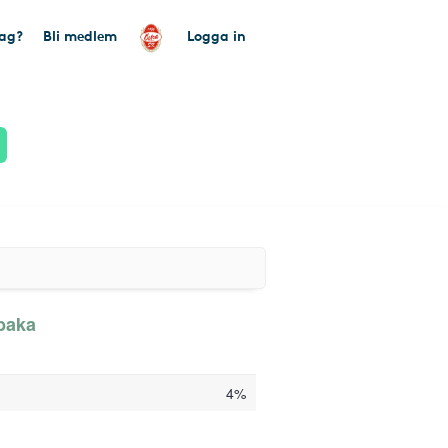
tag?
Bli medlem
Logga in
lbaka
4%