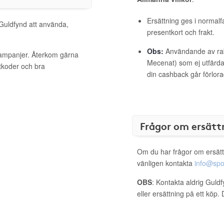
Ersättning ges i normalf
 Guldfynd att använda,
presentkort och frakt.
Obs:
Användande av raba
kampanjer. Återkom gärna
Mecenat) som ej utfärdat
ttkoder och bra
din cashback går förlora
Frågor om ersätt
Om du har frågor om ersätt
vänligen kontakta
info@spo
OBS
: Kontakta aldrig Guld
eller ersättning på ett köp