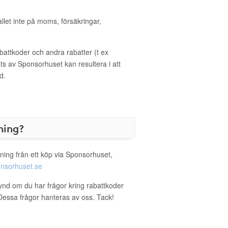
allet inte på moms, försäkringar,
ttkoder och andra rabatter (t ex
s av Sponsorhuset kan resultera i att
d.
ning?
ning från ett köp via Sponsorhuset,
nsorhuset.se
fynd om du har frågor kring rabattkoder
. Dessa frågor hanteras av oss. Tack!