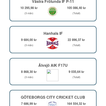
Västra Frölunda IF P-11
10 295,98 kr
105 086,40 kr
(3 mån)
(Totalt)
Hanhals IF
9 684,00 kr
22 896,37 kr
(3 mån)
(Totalt)
Älvsjö AIK F17U
8 868,30 kr
9 035,64 kr
(3 mån)
(Totalt)
GÖTEBORGS CITY CRICKET CLUB
7 686,99 kr
164 554,32 kr