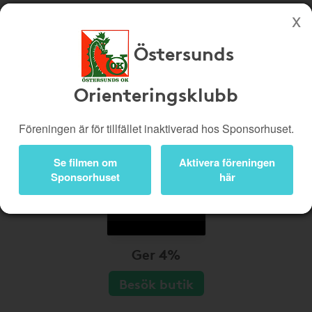
Östersunds
Köp genom denna sida stöttar Östersunds Orienteringsklubb
Butiker
Biobiljetter
Orienteringsklubb
Presentkort
Kampanjer
Föreningen är för tillfället inaktiverad hos Sponsorhuset.
Bli medlem
Logga in
Se filmen om
Aktivera föreningen
Sponsorhuset
här
Ger 4%
Besök butik