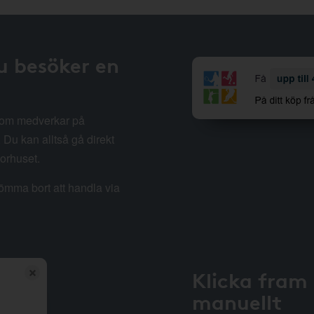
u besöker en
 som medverkar på
Du kan alltså gå direkt
sorhuset.
lömma bort att handla via
Klicka fram
manuellt