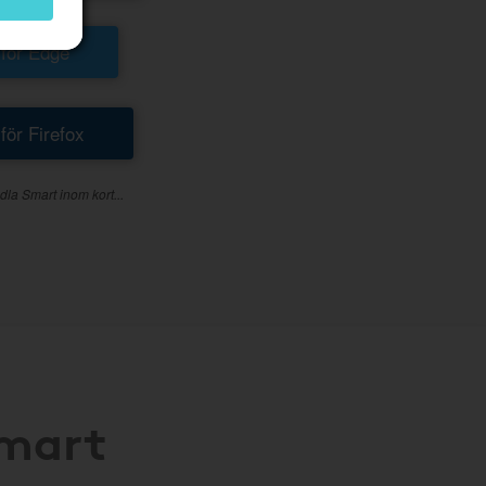
 för Edge
 för Firefox
dla Smart inom kort...
Smart