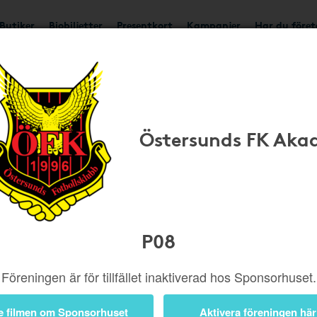
Butiker
Biobiljetter
Presentkort
Kampanjer
Har du före
Handla Smart
Östersunds FK Aka
P08
t handla via
Lägg till H
Föreningen är för tillfället inaktiverad hos Sponsorhuset.
Aktivera tillägge
n dator, så påminns du
e filmen om Sponsorhuset
Aktivera föreningen här