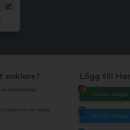
t enklare?
Lägg till H
 av Sponsorhuset
Aktivera tillägge
.
y policy och mer i detalj
Aktivera tillägget