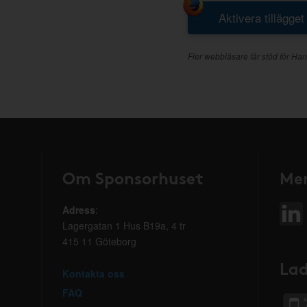
Aktivera tillägget
Fler webbläsare får stöd för Han
Om Sponsorhuset
Mer
Adress
:
Lagergatan 1 Hus B19a, 4 tr
415 11 Göteborg
Lad
Kontakta oss
FAQ