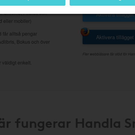
 medverkar hos
r Chrome, Firefox och
Aktivera tillägget
d eller mobiler)
får alltså pengar
Aktivera tillägget
Adlibris, Bokus och över
Fler webbläsare får stöd för Han
 väldigt enkelt.
är fungerar Handla 