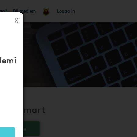
tag?
Bli medlem
Logga in
demi
andla Smart
t för Chrome