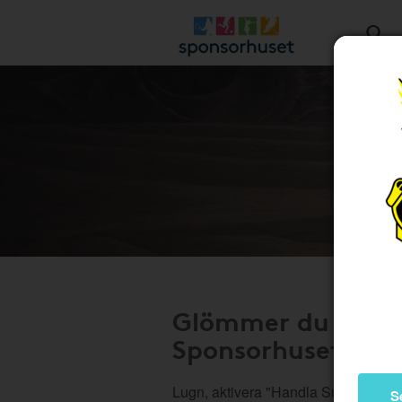
Glömmer du av at
Sponsorhuset?
Lugn, aktivera "Handla Smart" på di
S