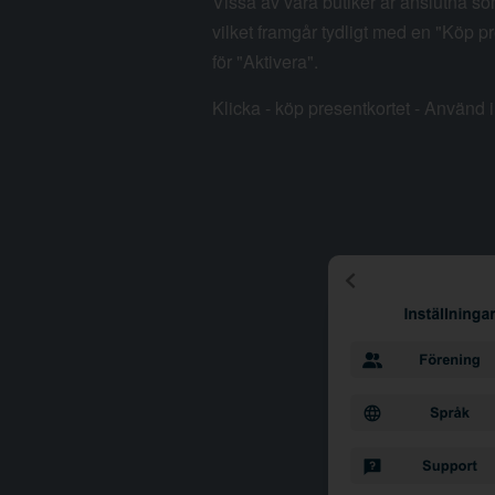
Vissa av våra butiker är anslutna so
vilket framgår tydligt med en "Köp pr
för "Aktivera".
Klicka - köp presentkortet - Använd i 