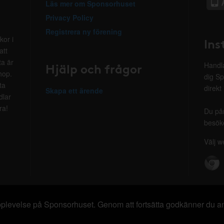
Läs mer om Sponsorhuset
Privacy Policy
Registrera ny förening
kor i
Ins
att
ta är
Hjälp och frågor
Handla
hop.
dig Sp
ta
direkt
Skapa ett ärende
dlar
ra!
Du på
besöke
Välj w
 upplevelse på Sponsorhuset. Genom att fortsätta godkänner du