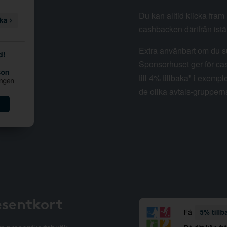
Du kan alltid klicka fra
cashbacken därifrån istäl
Extra använbart om du su
Sponsorhuset ger för cas
till 4% tillbaka" i exempl
de olika avtals-gruppern
esentkort