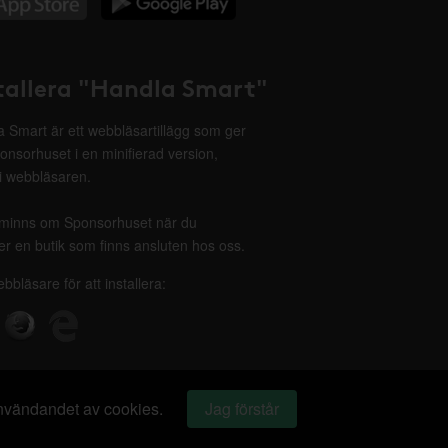
tallera "Handla Smart"
 Smart är ett webbläsartillägg som ger
onsorhuset i en minifierad version,
 i webbläsaren.
minns om Sponsorhuset när du
r en butik som finns ansluten hos oss.
ebbläsare för att installera:
 användandet av cookies.
Jag förstår