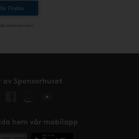
 för Firefox
dla Smart inom kort...
 av Sponsorhuset
da hem vår mobilapp