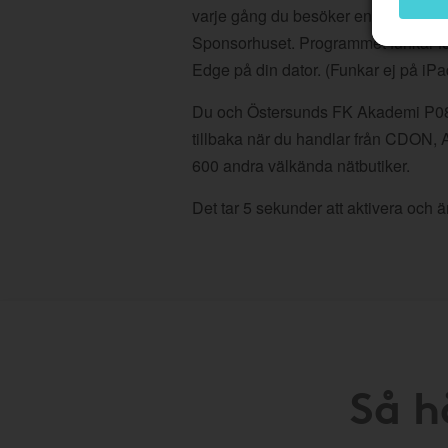
varje gång du besöker en butik som
Sponsorhuset. Programmet funkar fö
Edge på din dator. (Funkar ej på iPa
Du och Östersunds FK Akademi P08 
tillbaka när du handlar från CDON, 
600 andra välkända nätbutiker.
Det tar 5 sekunder att aktivera och är
Så h