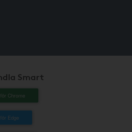
andla Smart
t för Chrome
 för Edge