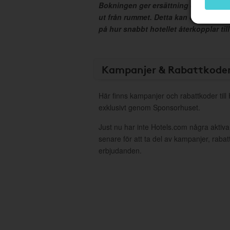
Bokningen ger ersättning efter det at
ut från rummet. Detta kan dröja upp t
på hur snabbt hotellet återkopplar till
Kampanjer & Rabattkode
Här finns kampanjer och rabattkoder till
exklusivt genom Sponsorhuset.
Just nu har inte Hotels.com några akti
senare för att ta del av kampanjer, raba
erbjudanden.