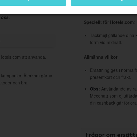
t du betalat och checkat
Obs! Användande av raba
ill 3 månader, beroende
 oss.
Speciellt för Hotels.com
:
Tackmejl gällande dina 
r
form vid midnatt.
 Hotels.com att använda,
Allmänna villkor
:
Ersättning ges i normalf
va kampanjer. Återkom gärna
presentkort och frakt.
ttkoder och bra
Obs:
Användande av raba
Mecenat) som ej utfärdat
din cashback går förlora
Frågor om ersätt