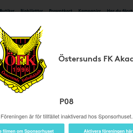
Butiker
Biobiljetter
Presentkort
Kampanjer
Har du före
Ger upp till 3,5%
Besök
Östersunds FK Aka
Information
Hotels.com ger upp t
P08
n 365 000 hotell över hela
Föreningen är för tillfället inaktiverad hos Sponsorhuset.
0 stämplar och få en
Hotellbokning
Hyrbil
e filmen om Sponsorhuset
Aktivera föreningen här