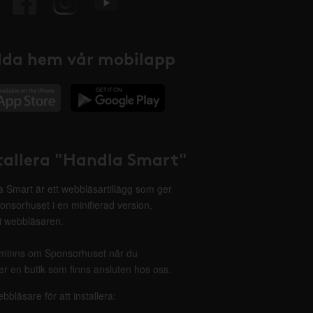
da hem vår mobilapp
tallera "Handla Smart"
 Smart är ett webbläsartillägg som ger
onsorhuset i en minifierad version,
 i webbläsaren.
minns om Sponsorhuset när du
r en butik som finns ansluten hos oss.
ebbläsare för att installera: