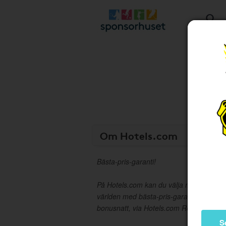
Om Hotels.com
Bästa-pris-garanti!
På Hotels.com kan du välja mellan fler ä
världen med bästa-pris-garanti. Samla 1
bonusnatt, via Hotels.com Rewards.
S