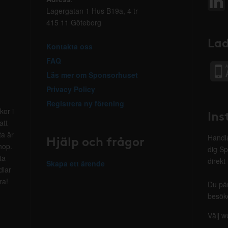
Lagergatan 1 Hus B19a, 4 tr
415 11 Göteborg
Lad
Kontakta oss
FAQ
Läs mer om Sponsorhuset
Privacy Policy
Registrera ny förening
kor i
Ins
att
ta är
Hjälp och frågor
Handla
hop.
dig Sp
ta
direkt
Skapa ett ärende
dlar
ra!
Du på
besöke
Välj w