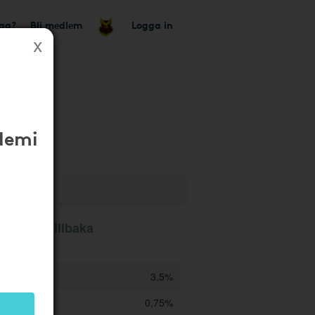
tag?
Bli medlem
Logga in
 butik
demi
ill 3,5% tillbaka
3,5%
0,75%