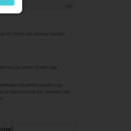
ttkod
0%
köp för Hotels.com skickas i samlad
allet inte på moms, försäkringar,
ttkoder och andra rabatter (t ex
s av Sponsorhuset kan resultera i att
d.
ning?