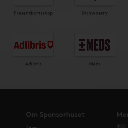
Presentkortsshop
Strawberry
Adlibris
Meds
Om Sponsorhuset
Mer
Adress
: