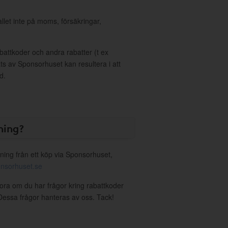
allet inte på moms, försäkringar,
ttkoder och andra rabatter (t ex
s av Sponsorhuset kan resultera i att
d.
ning?
ning från ett köp via Sponsorhuset,
nsorhuset.se
flora om du har frågor kring rabattkoder
. Dessa frågor hanteras av oss. Tack!