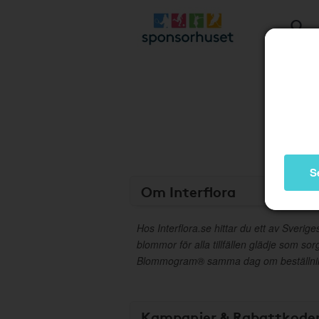
S
Om Interflora
Hos Interflora.se hittar du ett av Sverig
blommor för alla tillfällen glädje som sor
Blommogram® samma dag om beställning
Kampanjer & Rabattkode