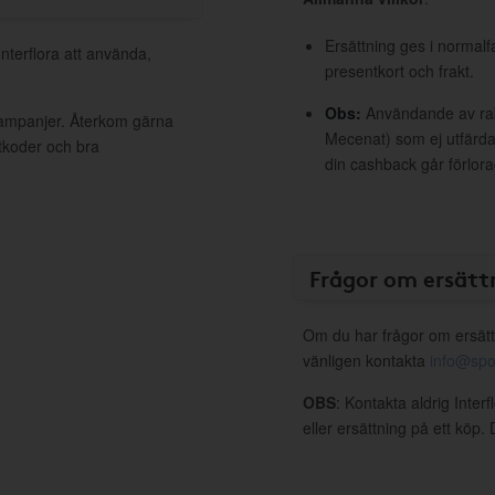
Ersättning ges i normalf
Interflora att använda,
presentkort och frakt.
Obs:
Användande av raba
 kampanjer. Återkom gärna
Mecenat) som ej utfärdat
ttkoder och bra
din cashback går förlora
Frågor om ersätt
Om du har frågor om ersätt
vänligen kontakta
info@spo
OBS
: Kontakta aldrig Inter
eller ersättning på ett köp