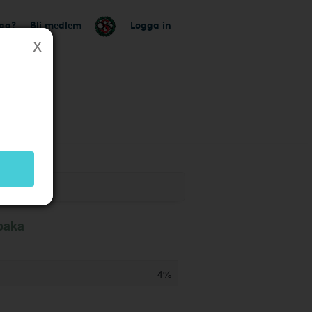
tag?
Bli medlem
Logga in
lbaka
4%