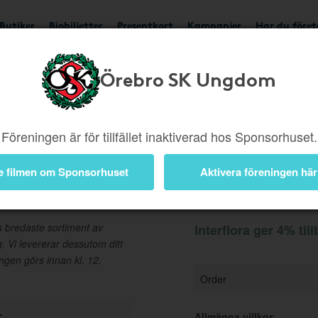
Butiker
Biobiljetter
Presentkort
Kampanjer
Har du före
Örebro SK Ungdom
Ger 4%
Besök butik
Föreningen är för tillfället inaktiverad hos Sponsorhuset.
e filmen om Sponsorhuset
Aktivera föreningen här
Information
es bredaste sortiment av
Interflora ger 4% til
g. Vi levererar dessutom ditt
en görs innan kl. 12.
Order
r
Allmänna villkor
: