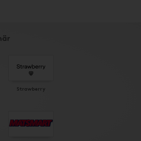
här
Strawberry