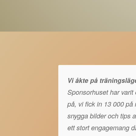
Vi åkte på träningslä
Sponsorhuset har varit e
på, vi fick in 13 000 p
snygga bilder och tips at
ett stort engagemang då