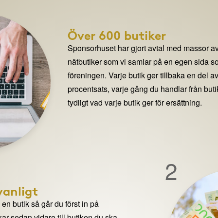
Över 600 butiker
Sponsorhuset har gjort avtal med massor av
nätbutiker som vi samlar på en egen sida so
föreningen. Varje butik ger tillbaka en del av
procentsats, varje gång du handlar från but
tydligt vad varje butik ger för ersättning.
2
anligt
n butik så går du först in på
ar sedan vidare till butiken du ska