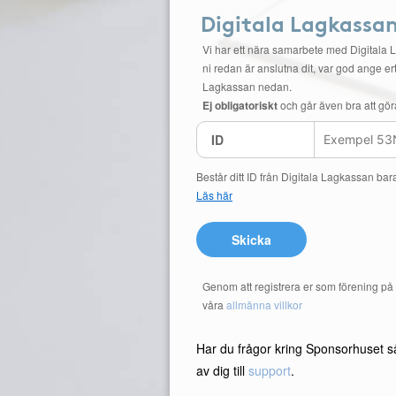
Digitala Lagkassa
Vi har ett nära samarbete med Digitala 
ni redan är anslutna dit, var god ange ert
Lagkassan nedan.
Ej obligatoriskt
och går även bra att gör
ID
Består ditt ID från Digitala Lagkassan bar
Läs här
Skicka
Genom att registrera er som förening p
våra
allmänna villkor
Har du frågor kring Sponsorhuset s
av dig till
support
.