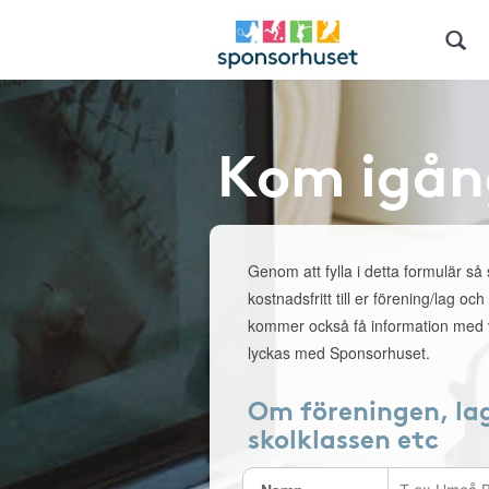
Kom igån
Genom att fylla i detta formulär så
kostnadsfritt till er förening/lag och
kommer också få information med v
lyckas med Sponsorhuset.
Om föreningen, la
skolklassen etc