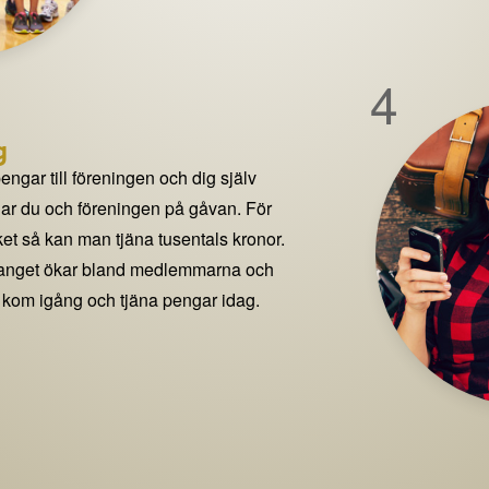
4
g
pengar till föreningen och dig själv
delar du och föreningen på gåvan. För
t så kan man tjäna tusentals kronor.
manget ökar bland medlemmarna och
 kom igång och tjäna pengar idag.