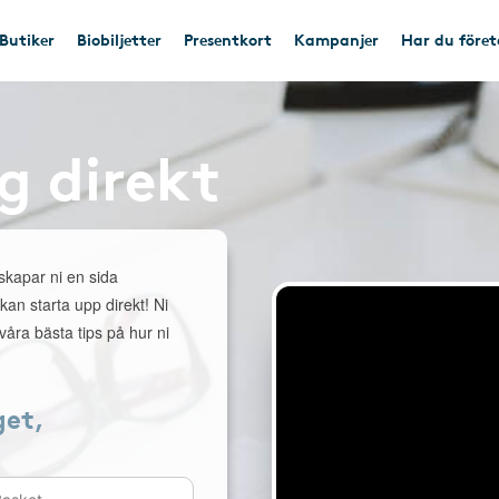
Butiker
Biobiljetter
Presentkort
Kampanjer
Har du före
g direkt
 skapar ni en sida
 kan starta upp direkt! Ni
åra bästa tips på hur ni
get,