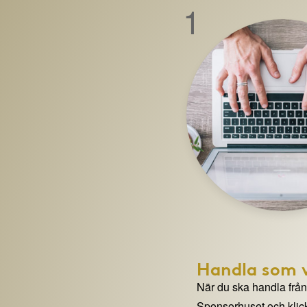
1
Handla som v
När du ska handla från e
Sponsorhuset och klick