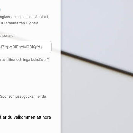
n
Lagkassan och om det är så att
 ID erhållet från Digitala
a senare!
a av siffror och inga bokstäver?
å Sponsorhuset godkänner du
å är du välkommen att höra