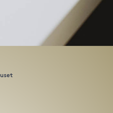
huset
t