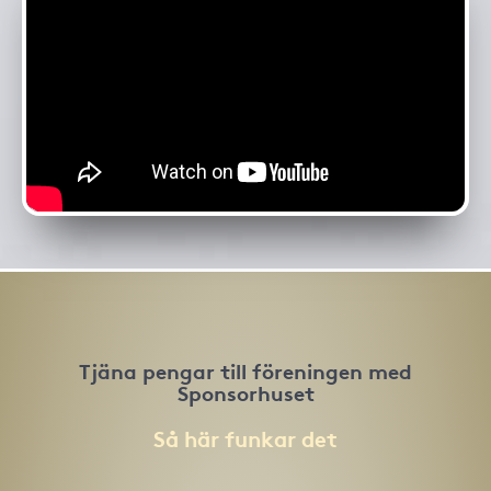
Tjäna pengar till föreningen med
Sponsorhuset
Så här funkar det