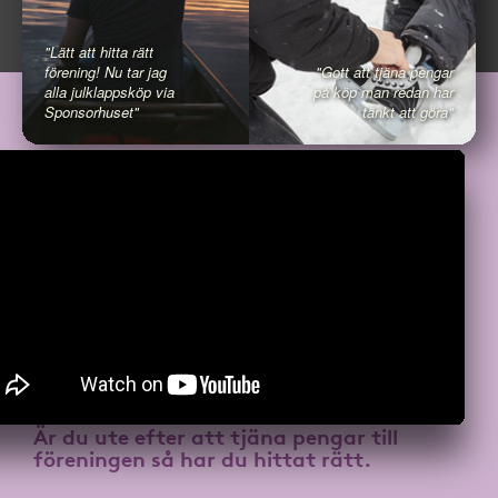
"Lätt att hitta rätt
förening! Nu tar jag
"Gott att tjäna pengar
alla julklappsköp via
på köp man redan har
Sponsorhuset"
tänkt att göra"
Är du ute efter att
tjäna pengar till
föreningen
så har du hittat rätt.