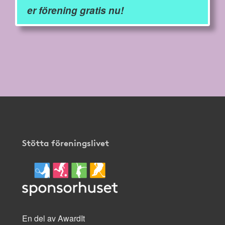
er förening gratis nu!
Stötta föreningslivet
En del av AwardIt