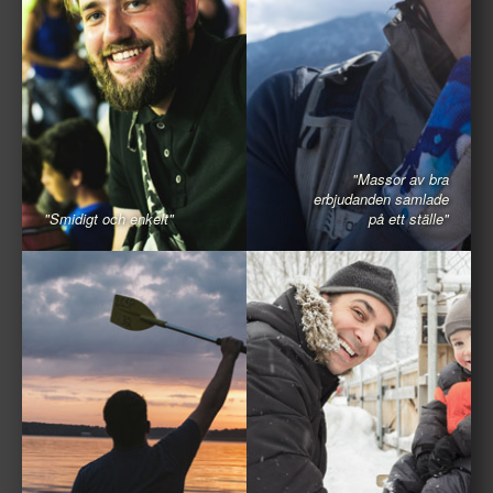
"Massor av bra
erbjudanden samlade
"Smidigt och enkelt"
på ett ställe"