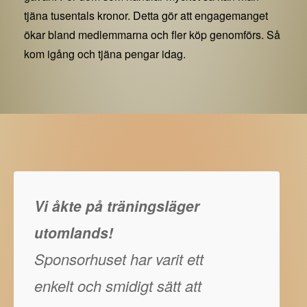
tjäna tusentals kronor. Detta gör att engagemanget
ökar bland medlemmarna och fler köp genomförs. Så
kom igång och tjäna pengar idag.
Vi åkte på träningsläger
utomlands!
Sponsorhuset har varit ett
enkelt och smidigt sätt att