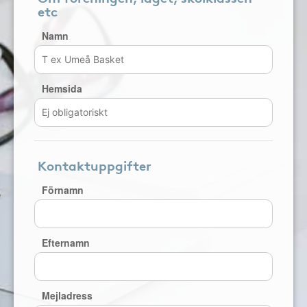
etc
Namn
Hemsida
Kontaktuppgifter
Förnamn
Efternamn
Mejladress