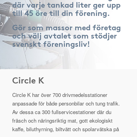
där varje tankad liter ger upp
till 45 öre till din förening.
Gör som massor med företag
och välj avtalet som stödjer
svenskt föreningsliv!
Circle K
Circle K har över 700 drivmedelsstationer
anpassade för både personbilar och tung trafik.
Av dessa ca 300 fullservicestationer där du
fräsch och näringsriktig mat, gott ekologiskt
kaffe, biluthyrning, biltvätt och spolarvätska på