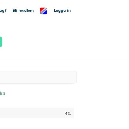
tag?
Bli medlem
Logga in
aka
4%