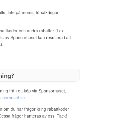
allet inte på moms, försäkringar,
ttkoder och andra rabatter (t ex
s av Sponsorhuset kan resultera i att
d.
ning?
ning från ett köp via Sponsorhuset,
nsorhuset.se
et om du har frågor kring rabattkoder
. Dessa frågor hanteras av oss. Tack!