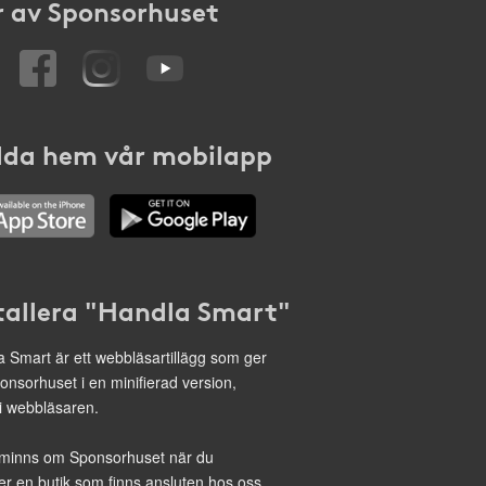
 av Sponsorhuset
da hem vår mobilapp
tallera "Handla Smart"
 Smart är ett webbläsartillägg som ger
onsorhuset i en minifierad version,
 i webbläsaren.
minns om Sponsorhuset när du
r en butik som finns ansluten hos oss.