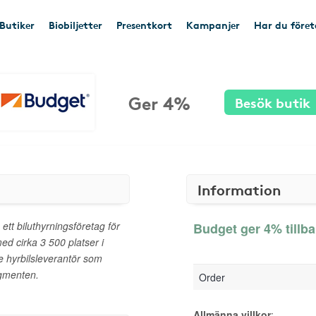
Butiker
Biobiljetter
Presentkort
Kampanjer
Har du före
Ger 4%
Besök butik
Information
t biluthyrningsföretag för
Budget ger 4% tillb
d cirka 3 500 platser i
e hyrbilsleverantör som
gmenten.
Order
Allmänna villkor
: