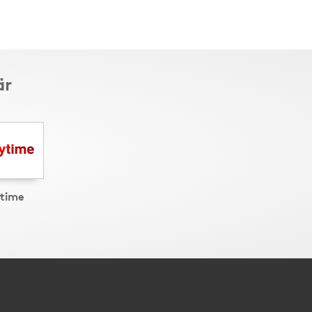
är
time