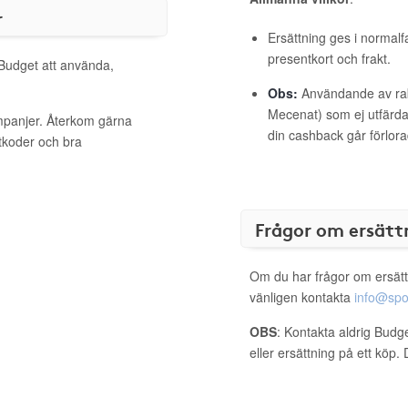
r
Ersättning ges i normalf
presentkort och frakt.
 Budget att använda,
Obs:
Användande av raba
Mecenat) som ej utfärdat
ampanjer. Återkom gärna
din cashback går förlora
ttkoder och bra
Frågor om ersätt
Om du har frågor om ersätt
vänligen kontakta
info@spo
OBS
: Kontakta aldrig Budg
eller ersättning på ett köp