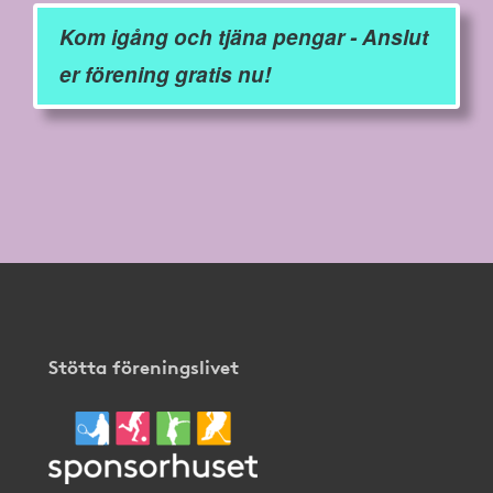
Kom igång och tjäna pengar - Anslut
er förening gratis nu!
Stötta föreningslivet