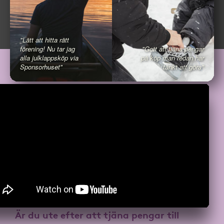
"Lätt att hitta rätt
förening! Nu tar jag
"Gott att tjäna pengar
alla julklappsköp via
på köp man redan har
Sponsorhuset"
tänkt att göra"
Är du ute efter att
tjäna pengar till