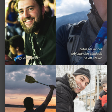
"Massor av bra
erbjudanden samlade
"Smidigt och enkelt"
på ett ställe"