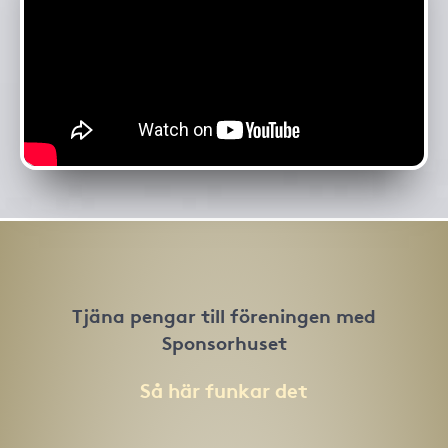
Tjäna pengar till föreningen med
Sponsorhuset
Så här funkar det