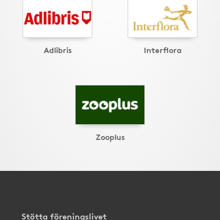
Adlibris
Interflora
Zooplus
Stötta föreningslivet