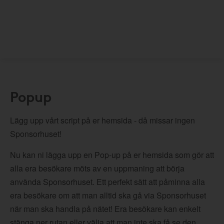
Popup
Lägg upp vårt script på er hemsida - då missar ingen
Sponsorhuset!
Nu kan ni lägga upp en Pop-up på er hemsida som gör att
alla era besökare möts av en uppmaning att börja
använda Sponsorhuset. Ett perfekt sätt att påminna alla
era besökare om att man alltid ska gå via Sponsorhuset
när man ska handla på nätet! Era besökare kan enkelt
stänga ner rutan eller välja att man inte ska få se den