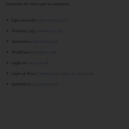
Lathundar för olika typer av webbsidor
Egen hemsida |
egen-hemsida.pdf
Svenska Lag |
svenska-lag.pdf
Idrottonline |
idrottonline.pdf
WordPress |
wordpress.pdf
Laget.se |
laget-se.pdf
Laget.se Brons |
workaround_laget_se_brons.pdf
SportAdmin |
sportadmin.pdf