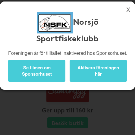
Norsjö
Köp genom denna sida stöttar Norsjö Sportfiskeklubb
Sportfiskeklubb
Butiker
Biobiljetter
Presentkort
Kampanjer
Föreningen är för tillfället inaktiverad hos Sponsorhuset.
Bli medlem
Logga in
Se filmen om
Aktivera föreningen
Sponsorhuset
här
Ger upp till 160 kr
Besök butik