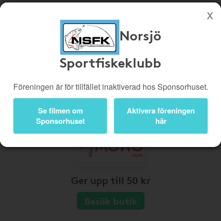
Norsjö
Köp genom denna sida stöttar Norsjö Sportfiskeklubb
Sportfiskeklubb
Butiker
Biobiljetter
Presentkort
Kampanjer
Föreningen är för tillfället inaktiverad hos Sponsorhuset.
Bli medlem
Logga in
Se filmen om
Aktivera föreningen
Sponsorhuset
här
Ger upp till 50 kr
Besök butik