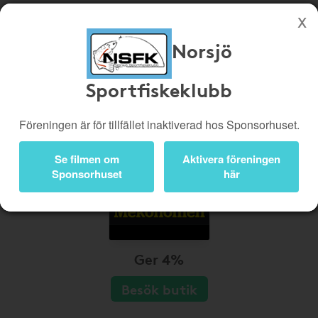
Norsjö
Köp genom denna sida stöttar Norsjö Sportfiskeklubb
Sportfiskeklubb
Butiker
Biobiljetter
Presentkort
Kampanjer
Föreningen är för tillfället inaktiverad hos Sponsorhuset.
Bli medlem
Logga in
Se filmen om
Aktivera föreningen
Sponsorhuset
här
Ger 4%
Besök butik