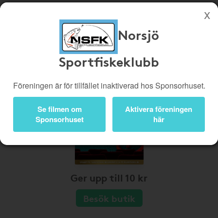
Norsjö
Köp genom denna sida stöttar Norsjö Sportfiskeklubb
Sportfiskeklubb
Butiker
Biobiljetter
Presentkort
Kampanjer
Föreningen är för tillfället inaktiverad hos Sponsorhuset.
Bli medlem
Logga in
Se filmen om
Aktivera föreningen
Sponsorhuset
här
Ger upp till 10 kr
Besök butik