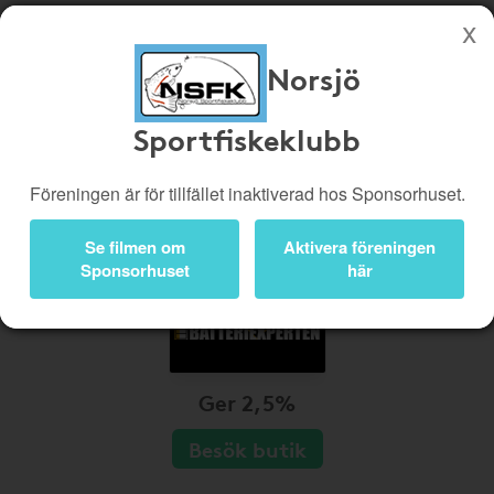
Norsjö
Köp genom denna sida stöttar Norsjö Sportfiskeklubb
Sportfiskeklubb
Butiker
Biobiljetter
Presentkort
Kampanjer
Föreningen är för tillfället inaktiverad hos Sponsorhuset.
Bli medlem
Logga in
Se filmen om
Aktivera föreningen
Sponsorhuset
här
Ger 2,5%
Besök butik