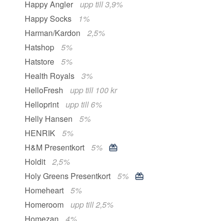
Happy Angler
upp till 3,9%
Happy Socks
1%
Harman/Kardon
2,5%
Hatshop
5%
Hatstore
5%
Health Royals
3%
HelloFresh
upp till 100 kr
Helloprint
upp till 6%
Helly Hansen
5%
HENRIK
5%
H&M Presentkort
5%
Holdit
2,5%
Holy Greens Presentkort
5%
Homeheart
5%
Homeroom
upp till 2,5%
Homezan
4%