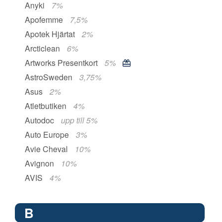
Anyki
7%
Apofemme
7,5%
Apotek Hjärtat
2%
Arcticlean
6%
Artworks Presentkort
5%
AstroSweden
3,75%
Asus
2%
Atletbutiken
4%
Autodoc
upp till 5%
Auto Europe
3%
Avie Cheval
10%
Avignon
10%
AVIS
4%
B