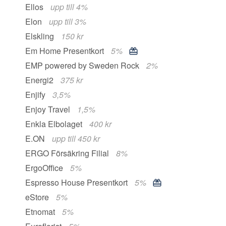
Ellos
upp till 4%
Elon
upp till 3%
Elskling
150 kr
Em Home Presentkort
5%
EMP powered by Sweden Rock
2%
Energi2
375 kr
Enjify
3,5%
Enjoy Travel
1,5%
Enkla Elbolaget
400 kr
E.ON
upp till 450 kr
ERGO Försäkring Filial
8%
ErgoOffice
5%
Espresso House Presentkort
5%
eStore
5%
Etnomat
5%