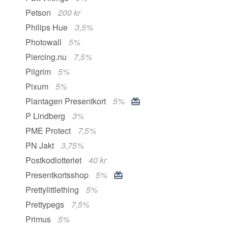
Petson
200 kr
Philips Hue
3,5%
Photowall
5%
Piercing.nu
7,5%
Pilgrim
5%
Pixum
5%
Plantagen Presentkort
5%
P Lindberg
3%
PME Protect
7,5%
PN Jakt
3,75%
Postkodlotteriet
40 kr
Presentkortsshop
5%
Prettylittlething
5%
Prettypegs
7,5%
Primus
5%