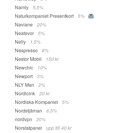
Namly
5,5%
Naturkompaniet Presentkort
5%
Naviane
20%
Neatsvor
5%
Nelly
1,5%
Nespresso
6%
Nestor Mobil
150 kr
Newchic
10%
Newport
3%
NLY Man
2%
Nordicink
20 kr
Nordiska Kompaniet
5%
Nordstjärnan
6,5%
nordvpn
20%
Norstatpanel
upp till 40 kr