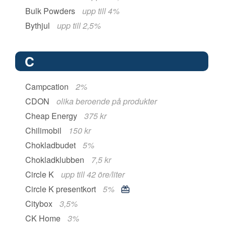
Bulk Powders
upp till 4%
Bythjul
upp till 2,5%
C
Campcation
2%
CDON
olika beroende på produkter
Cheap Energy
375 kr
Chilimobil
150 kr
Chokladbudet
5%
Chokladklubben
7,5 kr
Circle K
upp till 42 öre/liter
Circle K presentkort
5%
Citybox
3,5%
CK Home
3%