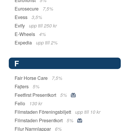
Euroflorist
5%
Eurosecure
7,5%
Evess
3,5%
Evify
upp till 250 kr
E-Wheels
4%
Expedia
upp till 2%
F
Fair Horse Care
7,5%
Fajters
5%
Feetfirst Presentkort
5%
Fello
130 kr
Filmstaden Föreningsbiljett
upp till 10 kr
Filmstaden Presentkort
5%
Filur Namnlappar
6%