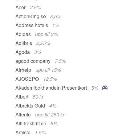
Acer
2,5%
ActionKing.se
3,5%
Address hotels
1%
Adidas
upp till 3%
Adlibris
2,25%
Agoda
3%
agood company
7,5%
Airhelp
upp till 15%
AJOSEPO
12,5%
Akademibokhandeln Presentkort
5%
Albert
50 kr
Albrekts Guld
4%
Allente
upp till 250 kr
Allt-fraktfritt.se
5%
Amisol
1,5%