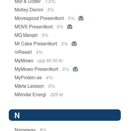
Mor & Dotter
7,5%
Motley Denim
5%
Movesgood Presentkort
5%
MOVS Presentkort
5%
MQ Marqet
5%
Mr Cake Presentkort
5%
mResell
4%
MyMowo
upp till 50 kr
MyMowo Presentkort
5%
MyProtein.se
4%
Märta Larsson
5%
Mölndal Energi
225 kr
N
Nameway
8%