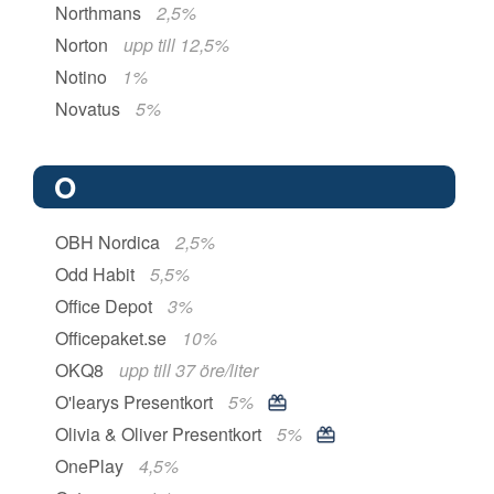
Northmans
2,5%
Norton
upp till 12,5%
Notino
1%
Novatus
5%
O
OBH Nordica
2,5%
Odd Habit
5,5%
Office Depot
3%
Officepaket.se
10%
OKQ8
upp till 37 öre/liter
O'learys Presentkort
5%
Olivia & Oliver Presentkort
5%
OnePlay
4,5%