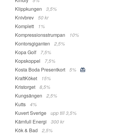
Kindly
5%
Klippkungen
3,5%
Knivbrev
50 kr
Komplett
1%
Kompressionsstrumpan
10%
Kontorsgiganten
2,5%
Kopa Golf
7,5%
Kopskoppel
7,5%
Kosta Boda Presentkort
5%
KraftKöket
15%
Kristorget
8,5%
Kungsängen
2,5%
Kutts
4%
Kuvert Sverige
upp till 3,5%
Kärnfull Energi
300 kr
Kök & Bad
2,5%