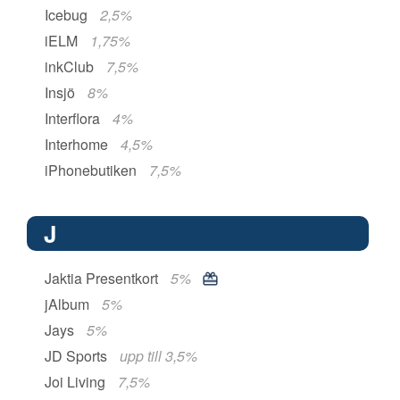
Icebug
2,5%
iELM
1,75%
inkClub
7,5%
Insjö
8%
Interflora
4%
Interhome
4,5%
iPhonebutiken
7,5%
J
Jaktia Presentkort
5%
jAlbum
5%
Jays
5%
JD Sports
upp till 3,5%
Joi Living
7,5%