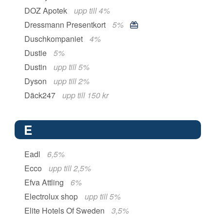
DOZ Apotek
upp till 4%
Dressmann Presentkort
5%
Duschkompaniet
4%
Dustie
5%
Dustin
upp till 5%
Dyson
upp till 2%
Däck247
upp till 150 kr
E
Eadl
6,5%
Ecco
upp till 2,5%
Efva Attling
6%
Electrolux shop
upp till 5%
Elite Hotels Of Sweden
3,5%