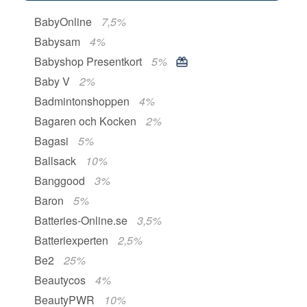
BabyOnline
7,5%
Babysam
4%
Babyshop Presentkort
5%
Baby V
2%
Badmintonshoppen
4%
Bagaren och Kocken
2%
Bagasi
5%
Ballsack
10%
Banggood
3%
Baron
5%
Batteries-Online.se
3,5%
Batteriexperten
2,5%
Be2
25%
Beautycos
4%
BeautyPWR
10%