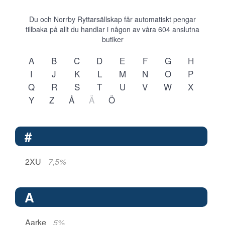
Du och Norrby Ryttarsällskap får automatiskt pengar
tillbaka på allt du handlar i någon av våra
604
anslutna
butiker
A
B
C
D
E
F
G
H
I
J
K
L
M
N
O
P
Q
R
S
T
U
V
W
X
Y
Z
Å
Ä
Ö
#
2XU
7,5%
A
Aarke
5%