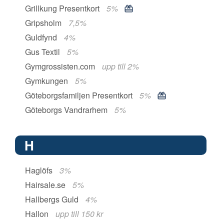
Grillkung Presentkort
5%
Gripsholm
7,5%
Guldfynd
4%
Gus Textil
5%
Gymgrossisten.com
upp till 2%
Gymkungen
5%
Göteborgsfamiljen Presentkort
5%
Göteborgs Vandrarhem
5%
H
Haglöfs
3%
Hairsale.se
5%
Hallbergs Guld
4%
Hallon
upp till 150 kr