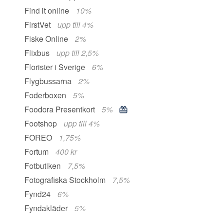
Find it online
10%
FirstVet
upp till 4%
Fiske Online
2%
Flixbus
upp till 2,5%
Florister i Sverige
6%
Flygbussarna
2%
Foderboxen
5%
Foodora Presentkort
5%
Footshop
upp till 4%
FOREO
1,75%
Fortum
400 kr
Fotbutiken
7,5%
Fotografiska Stockholm
7,5%
Fynd24
6%
Fyndakläder
5%