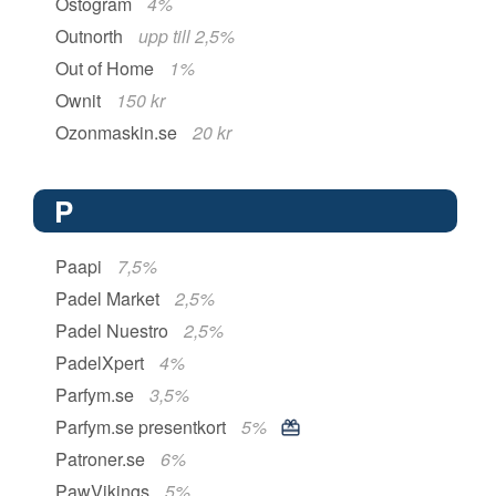
Ostogram
4%
Outnorth
upp till 2,5%
Out of Home
1%
Ownit
150 kr
Ozonmaskin.se
20 kr
P
Paapi
7,5%
Padel Market
2,5%
Padel Nuestro
2,5%
PadelXpert
4%
Parfym.se
3,5%
Parfym.se presentkort
5%
Patroner.se
6%
PawVikings
5%