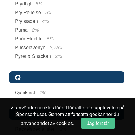
Prydligt
5%
PrylPelle.se
5%
Prylstaden
4%
Puma
2%
Pure Electric
5%
Pusselavenyn
3,75%
Pyret & Snäckan
2%
Q
Quicktest
7%
Vi använder cookies för att förbättra din upplevelse på
R
Sponsorhuset. Genom att fortsätta godkänner du
användandet av cookies.
Jag förstår
Racketspecialisten
2%