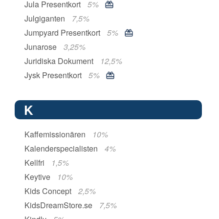
Jula Presentkort
5%
Julgiganten
7,5%
Jumpyard Presentkort
5%
Junarose
3,25%
Juridiska Dokument
12,5%
Jysk Presentkort
5%
K
Kaffemissionären
10%
Kalenderspecialisten
4%
Kellfri
1,5%
Keytive
10%
Kids Concept
2,5%
KidsDreamStore.se
7,5%