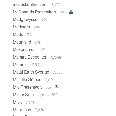
mcdackonline.com
1,5%
McDonalds Presentkort
5%
Medgravyr.se
4%
Medisera
5%
Meds
2%
Megafynd
5%
Mekonomen
4%
Memira Eyecenter
125 kr
Memmo
7,5%
Metal Earth Sverige
7,5%
Min lilla Sötnos
7,5%
Mio Presentkort
5%
Mister Spex
upp till 5%
Mjuk
3,5%
Monarchy
2,5%