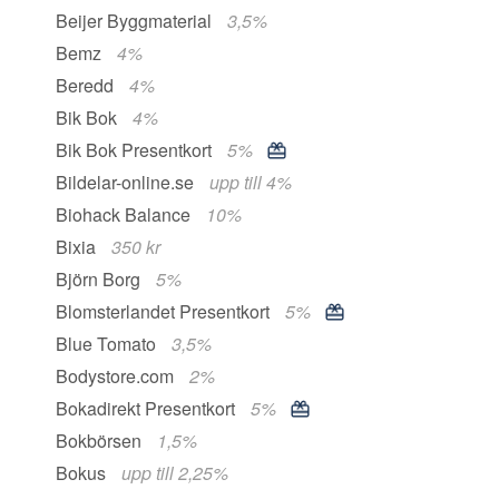
Beijer Byggmaterial
3,5%
Bemz
4%
Beredd
4%
Bik Bok
4%
Bik Bok Presentkort
5%
Bildelar-online.se
upp till 4%
Biohack Balance
10%
Bixia
350 kr
Björn Borg
5%
Blomsterlandet Presentkort
5%
Blue Tomato
3,5%
Bodystore.com
2%
Bokadirekt Presentkort
5%
Bokbörsen
1,5%
Bokus
upp till 2,25%