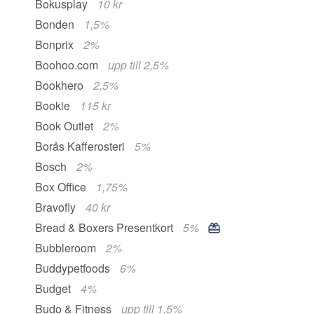
Bokusplay
10 kr
Bonden
1,5%
Bonprix
2%
Boohoo.com
upp till 2,5%
Bookhero
2,5%
Bookie
115 kr
Book Outlet
2%
Borås Kafferosteri
5%
Bosch
2%
Box Office
1,75%
Bravofly
40 kr
Bread & Boxers Presentkort
5%
Bubbleroom
2%
Buddypetfoods
6%
Budget
4%
Budo & Fitness
upp till 1,5%