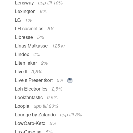
Lensway
upp till 10%
Lexington
6%
LG
1%
LH cosmetics
5%
Libresse
5%
Linas Matkasse
125 kr
Lindex
4%
Liten leker
2%
Live It
3,5%
Live it Presentkort
5%
Loh Electronics
2,5%
Lookfantastic
0,5%
Loopia
upp till 20%
Lounge by Zalando
upp till 3%
LowCarb-Keto
5%
Lux-Case.se
5%