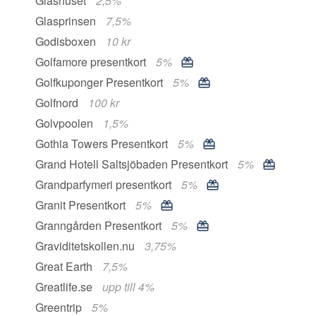
Glashuset
2,5%
Glasprinsen
7,5%
Godisboxen
10 kr
Golfamore presentkort
5%
Golfkuponger Presentkort
5%
Golfnord
100 kr
Golvpoolen
1,5%
Gothia Towers Presentkort
5%
Grand Hotell Saltsjöbaden Presentkort
5%
Grandparfymeri presentkort
5%
Granit Presentkort
5%
Granngården Presentkort
5%
Graviditetskollen.nu
3,75%
Great Earth
7,5%
Greatlife.se
upp till 4%
Greentrip
5%