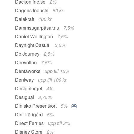
Dackonline.se
2%
Dagens Industri
60 kr
Dalakraft
400 kr
Dammsugarpåsar.nu
7,5%
Daniel Wellington
7,5%
Daynight Casual
3,5%
Db Journey
2,5%
Deevotion
7,5%
Dentaworks
upp till 15%
Dentway
upp till 100 kr
Designtorget
4%
Desigual
3,75%
Din sko Presentkort
5%
Din Trädgård
5%
Direct Ferries
upp till 2%
Disney Store
2%