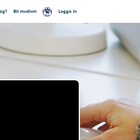
tag?
Bli medlem
Logga in