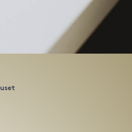
huset
t