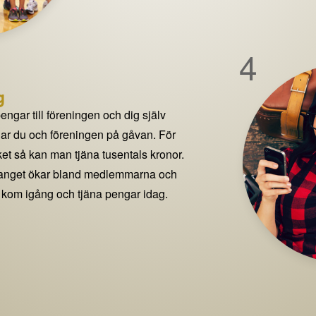
4
g
pengar till föreningen och dig själv
delar du och föreningen på gåvan. För
t så kan man tjäna tusentals kronor.
manget ökar bland medlemmarna och
 kom igång och tjäna pengar idag.