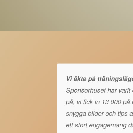
Vi åkte på träningslä
Sponsorhuset har varit e
på, vi fick in 13 000 p
snygga bilder och tips at
ett stort engagemang då