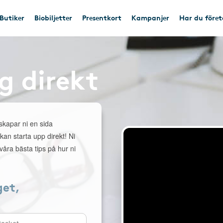
Butiker
Biobiljetter
Presentkort
Kampanjer
Har du före
g direkt
 skapar ni en sida
 kan starta upp direkt! Ni
åra bästa tips på hur ni
get,