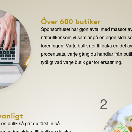
Över 600 butiker
Sponsorhuset har gjort avtal med massor av
nätbutiker som vi samlar på en egen sida so
föreningen. Varje butik ger tillbaka en del av
procentsats, varje gång du handlar från but
tydligt vad varje butik ger för ersättning.
2
anligt
n butik så går du först in på
ar sedan vidare till butiken du ska