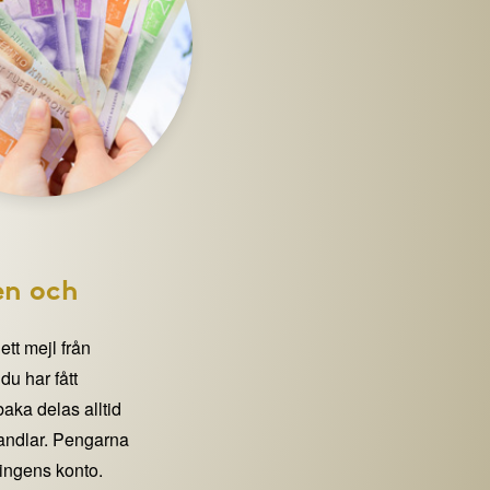
en och
 ett mejl från
 har fått
lbaka delas alltid
handlar. Pengarna
eningens konto.