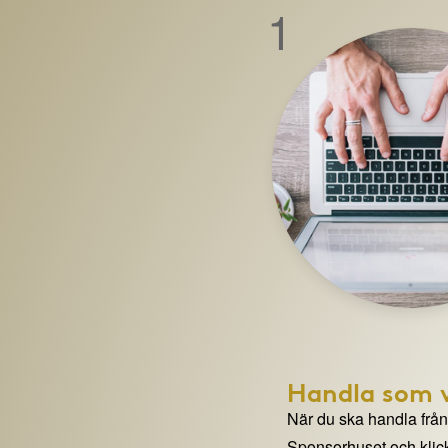
1
Handla som v
När du ska handla från e
Sponsorhuset och klick