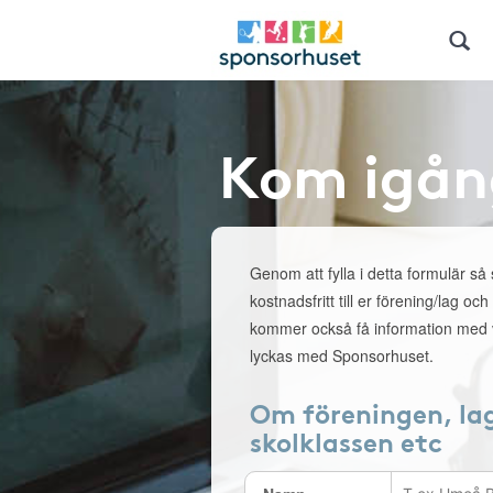
Kom igån
Genom att fylla i detta formulär så
kostnadsfritt till er förening/lag och
kommer också få information med v
lyckas med Sponsorhuset.
Om föreningen, la
skolklassen etc