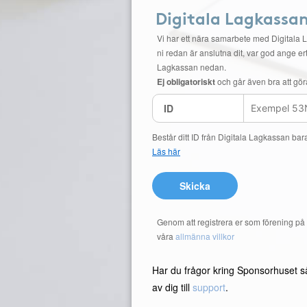
Digitala Lagkassa
Vi har ett nära samarbete med Digitala 
ni redan är anslutna dit, var god ange ert
Lagkassan nedan.
Ej obligatoriskt
och går även bra att gör
ID
Består ditt ID från Digitala Lagkassan bar
Läs här
Skicka
Genom att registrera er som förening p
våra
allmänna villkor
Har du frågor kring Sponsorhuset s
av dig till
support
.