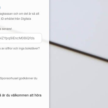
n
Lagkassan och om det är så att
 ID erhållet från Digitala
a senare!
a av siffror och inga bokstäver?
å Sponsorhuset godkänner du
å är du välkommen att höra