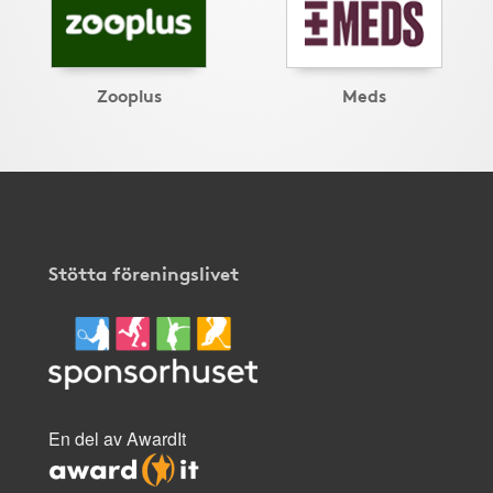
Zooplus
Meds
Stötta föreningslivet
En del av AwardIt