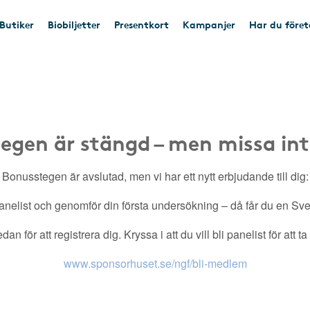
Butiker
Biobiljetter
Presentkort
Kampanjer
Har du före
egen är stängd – men missa int
Bonusstegen är avslutad, men vi har ett nytt erbjudande till dig:
nelist och genomför din första undersökning – då får du en Sveri
an för att registrera dig. Kryssa i att du vill bli panelist för att t
www.sponsorhuset.se/ngf/bli-medlem