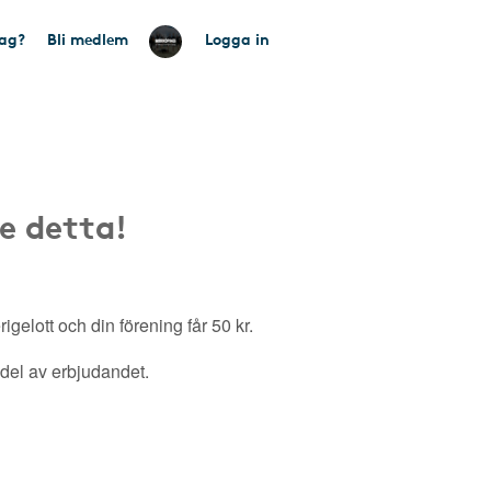
tag?
Bli medlem
Logga in
e detta!
gelott och din förening får 50 kr.
a del av erbjudandet.