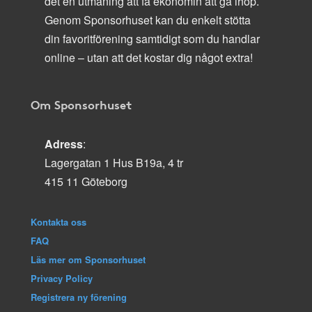
det en utmaning att få ekonomin att gå ihop.
Genom Sponsorhuset kan du enkelt stötta
din favoritförening samtidigt som du handlar
online – utan att det kostar dig något extra!
Om Sponsorhuset
Adress
:
Lagergatan 1 Hus B19a, 4 tr
415 11 Göteborg
Kontakta oss
FAQ
Läs mer om Sponsorhuset
Privacy Policy
Registrera ny förening