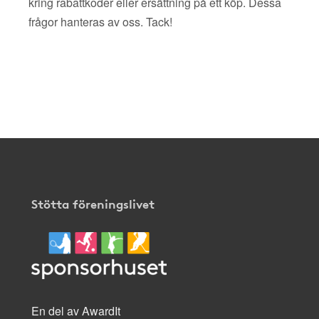
kring rabattkoder eller ersättning på ett köp. Dessa
frågor hanteras av oss. Tack!
Stötta föreningslivet
En del av AwardIt