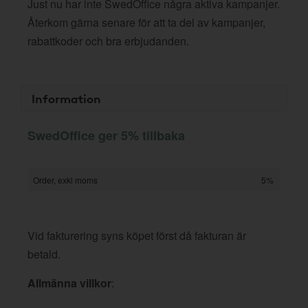
Just nu har inte SwedOffice några aktiva kampanjer.
Återkom gärna senare för att ta del av kampanjer,
rabattkoder och bra erbjudanden.
Information
SwedOffice ger 5% tillbaka
Order, exkl moms
5%
Vid fakturering syns köpet först då fakturan är
betald.
Allmänna villkor
: