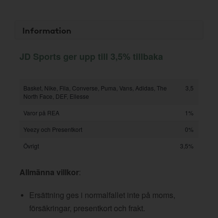
Information
JD Sports ger upp till 3,5% tillbaka
Basket, Nike, Fila, Converse, Puma, Vans, Adidas, The
3,5
North Face, DEF, Ellesse
Varor på REA
1%
Yeezy och Presentkort
0%
Övrigt
3,5%
Allmänna villkor
:
Ersättning ges i normalfallet inte på moms,
försäkringar, presentkort och frakt.