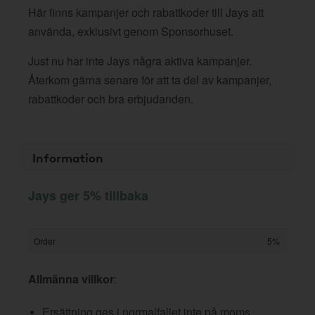
Här finns kampanjer och rabattkoder till Jays att
använda, exklusivt genom Sponsorhuset.
Just nu har inte Jays några aktiva kampanjer.
Återkom gärna senare för att ta del av kampanjer,
rabattkoder och bra erbjudanden.
Information
Jays ger 5% tillbaka
Order
5%
Allmänna villkor
:
Ersättning ges i normalfallet inte på moms,