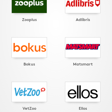
Zooplus
Adlibris
Bokus
Matsmart
VetZoo
Ellos