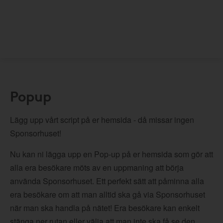
Popup
Lägg upp vårt script på er hemsida - då missar ingen
Sponsorhuset!
Nu kan ni lägga upp en Pop-up på er hemsida som gör att
alla era besökare möts av en uppmaning att börja
använda Sponsorhuset. Ett perfekt sätt att påminna alla
era besökare om att man alltid ska gå via Sponsorhuset
när man ska handla på nätet! Era besökare kan enkelt
stänga ner rutan eller välja att man inte ska få se den