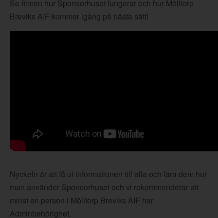
Se filmen hur Sponsorhuset fungerar och hur Mölltorp
Breviks AIF kommer igång på bästa sätt!
Nyckeln är att få ut informationen till alla och lära dem hur
man använder Sponsorhuset och vi rekommenderar att
minst en person i Mölltorp Breviks AIF har
Adminbehörighet.