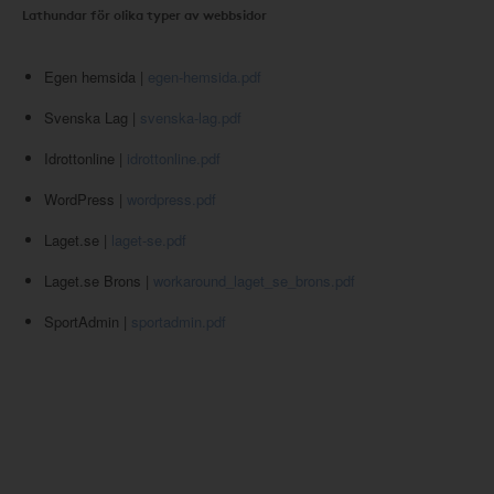
Lathundar för olika typer av webbsidor
Egen hemsida |
egen-hemsida.pdf
Svenska Lag |
svenska-lag.pdf
Idrottonline |
idrottonline.pdf
WordPress |
wordpress.pdf
Laget.se |
laget-se.pdf
Laget.se Brons |
workaround_laget_se_brons.pdf
SportAdmin |
sportadmin.pdf