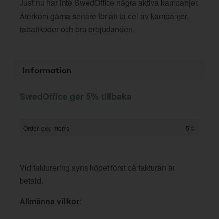
Just nu har inte SwedOffice några aktiva kampanjer.
Återkom gärna senare för att ta del av kampanjer,
rabattkoder och bra erbjudanden.
Information
SwedOffice ger 5% tillbaka
Order, exkl moms
5%
Vid fakturering syns köpet först då fakturan är
betald.
Allmänna villkor
: