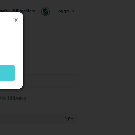
tag?
Bli medlem
Logga in
k
% tillbaka
2,5%