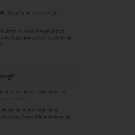
allet inte på moms, försäkringar,
ttkoder och andra rabatter (t ex
s av Sponsorhuset kan resultera i att
d.
ning?
ning från ett köp via Sponsorhuset,
nsorhuset.se
nghuset om du har frågor kring
g på ett köp. Dessa frågor hanteras av