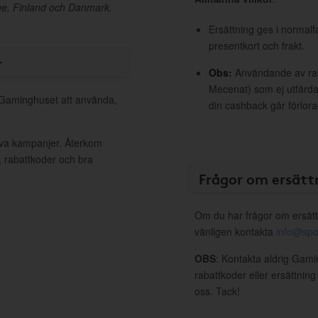
orge, Finland och Danmark.
Ersättning ges i normalf
presentkort och frakt.
r
Obs:
Användande av raba
Mecenat) som ej utfärdat
l Gaminghuset att använda,
din cashback går förlora
iva kampanjer. Återkom
, rabattkoder och bra
Frågor om ersätt
Om du har frågor om ersätt
vänligen kontakta
info@spo
OBS
: Kontakta aldrig Gami
rabattkoder eller ersättnin
oss. Tack!