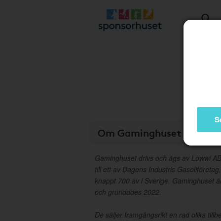
S
Om Gaminghuset
Gaminghuset drivs och ägs av Lowwi A
till ett av Dagens Industris Gasellföretag
knappt 700 av i Sverige. Gaminghuset ä
och grundades 2022.
De säljer framgångsrikt en rad olika til