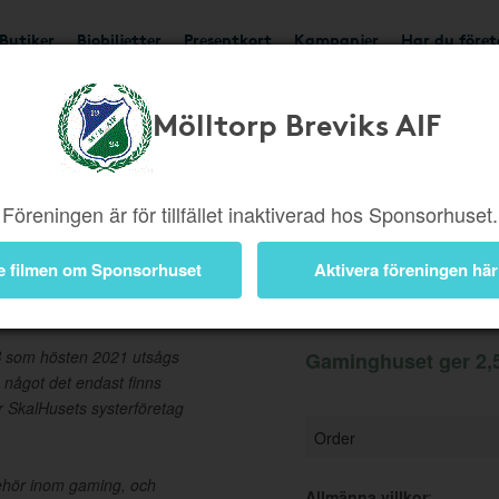
Butiker
Biobiljetter
Presentkort
Kampanjer
Har du före
Mölltorp Breviks AIF
Ger 2,5%
Besök buti
Föreningen är för tillfället inaktiverad hos Sponsorhuset.
e filmen om Sponsorhuset
Aktivera föreningen här
Information
B som hösten 2021 utsågs
Gaminghuset ger 2,5
, något det endast finns
r SkalHusets systerföretag
Order
lbehör inom gaming, och
Allmänna villkor
: