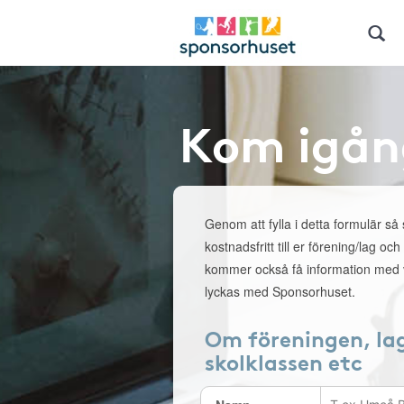
Kom igån
Genom att fylla i detta formulär så
kostnadsfritt till er förening/lag och
kommer också få information med v
lyckas med Sponsorhuset.
Om föreningen, la
skolklassen etc