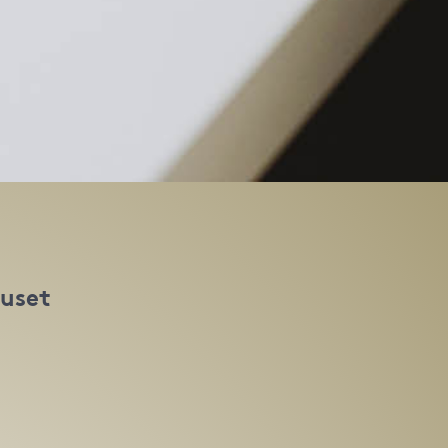
huset
t