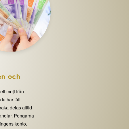
en och
 ett mejl från
 har fått
lbaka delas alltid
handlar. Pengarna
eningens konto.