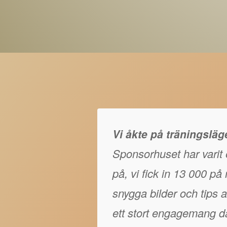
Vi åkte på träningslä
Sponsorhuset har varit e
på, vi fick in 13 000 p
snygga bilder och tips at
ett stort engagemang då