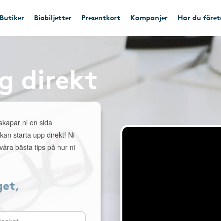
Butiker
Biobiljetter
Presentkort
Kampanjer
Har du före
g direkt
 skapar ni en sida
 kan starta upp direkt! Ni
åra bästa tips på hur ni
get,