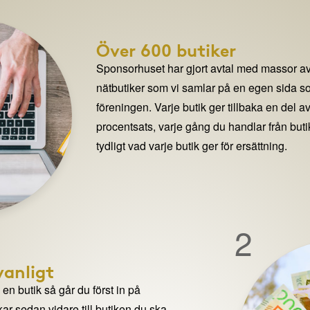
Över 600 butiker
Sponsorhuset har gjort avtal med massor av
nätbutiker som vi samlar på en egen sida so
föreningen. Varje butik ger tillbaka en del av
procentsats, varje gång du handlar från but
tydligt vad varje butik ger för ersättning.
2
anligt
n butik så går du först in på
ar sedan vidare till butiken du ska