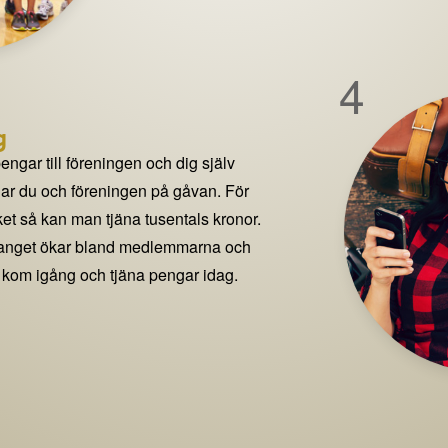
4
g
pengar till föreningen och dig själv
delar du och föreningen på gåvan. För
t så kan man tjäna tusentals kronor.
manget ökar bland medlemmarna och
 kom igång och tjäna pengar idag.