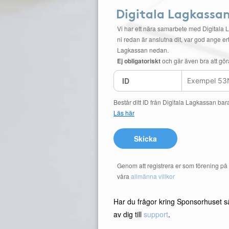
Digitala Lagkassa
Vi har ett nära samarbete med Digitala 
ni redan är anslutna dit, var god ange ert
Lagkassan nedan.
Ej obligatoriskt
och går även bra att gör
ID
Består ditt ID från Digitala Lagkassan bar
Läs här
Skicka
Genom att registrera er som förening p
våra
allmänna villkor
Har du frågor kring Sponsorhuset s
av dig till
support
.