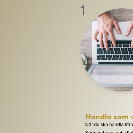
1
Handla som v
När du ska handla från e
Sponsorhuset och klick