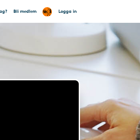
tag?
Bli medlem
Logga in