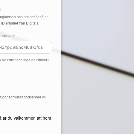
n
Lagkassan och om det är så att
 ID erhållet från Digitala
a senare!
a av siffror och inga bokstäver?
å Sponsorhuset godkänner du
å är du välkommen att höra