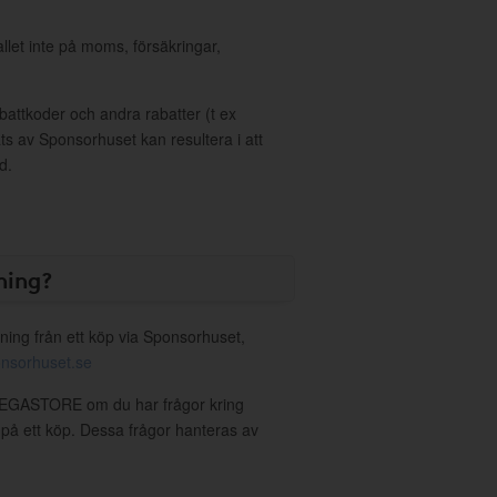
allet inte på moms, försäkringar,
ttkoder och andra rabatter (t ex
s av Sponsorhuset kan resultera i att
d.
ning?
ning från ett köp via Sponsorhuset,
nsorhuset.se
 MEGASTORE om du har frågor kring
g på ett köp. Dessa frågor hanteras av