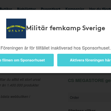
Butiker
Biobiljetter
Presentkort
Kampanjer
Har du före
Militär femkamp Sverige
Ger 2%
Besök butik
Föreningen är för tillfället inaktiverad hos Sponsorhuset.
e filmen om Sponsorhuset
Aktivera föreningen här
Information
r du alltid ett stort urval
CS MEGASTORE ger 
r än 1.400.000 produkter
 bästa webbutiken i
Order
Allmänna villkor
: