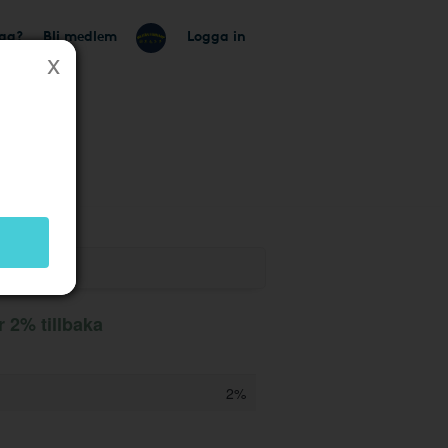
tag?
Bli medlem
Logga in
2% tillbaka
2%