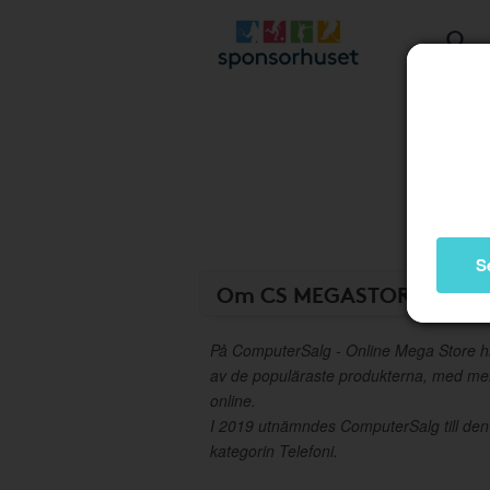
S
Om CS MEGASTORE
På ComputerSalg - Online Mega Store hitta
av de populäraste produkterna, med me
online.
I 2019 utnämndes ComputerSalg till den
kategorin Telefoni.