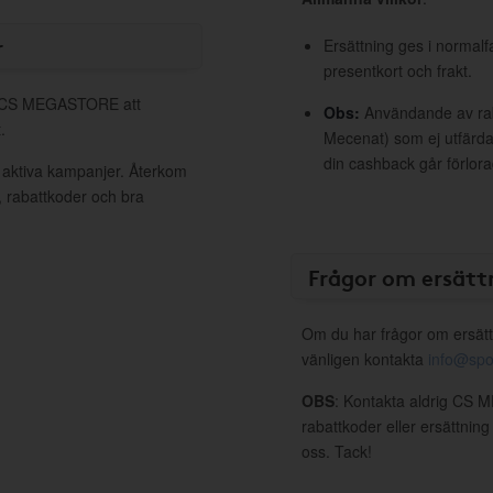
r
Ersättning ges i normalf
presentkort och frakt.
ll CS MEGASTORE att
Obs:
Användande av raba
.
Mecenat) som ej utfärdat
din cashback går förlora
aktiva kampanjer. Återkom
, rabattkoder och bra
Frågor om ersätt
Om du har frågor om ersätt
vänligen kontakta
info@spo
OBS
: Kontakta aldrig CS
rabattkoder eller ersättnin
oss. Tack!