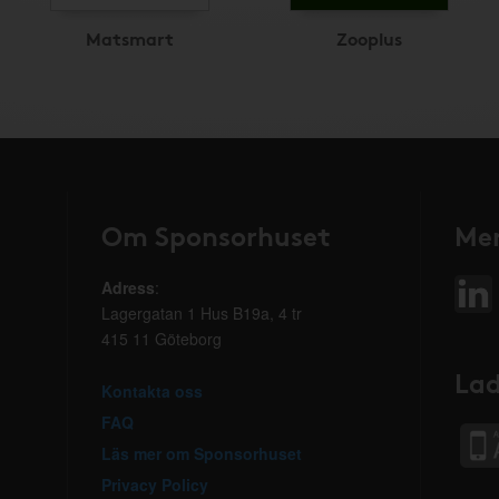
Matsmart
Zooplus
Om Sponsorhuset
Mer
Adress
:
Lagergatan 1 Hus B19a, 4 tr
415 11 Göteborg
Lad
Kontakta oss
FAQ
Läs mer om Sponsorhuset
Privacy Policy