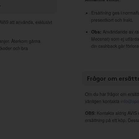
r
Ersättning ges i normalf
presentkort och frakt.
AVIS att använda, exklusivt
Obs:
Användande av raba
Mecenat) som ej utfärdat
anjer. Återkom gärna
din cashback går förlora
ttkoder och bra
Frågor om ersätt
Om du har frågor om ersätt
vänligen kontakta
info@spo
OBS
: Kontakta aldrig AVIS 
ersättning på ett köp. Dess