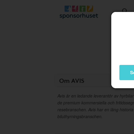
S
Om AVIS
Avis är en ledande leverantör av hyrbila
de premium kommersiella och fritidsse
resebranschen. Avis har en lång historia
biluthyrningsbranschen.