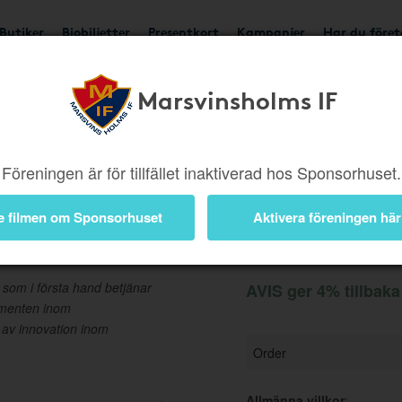
Butiker
Biobiljetter
Presentkort
Kampanjer
Har du före
Marsvinsholms IF
Ger 4%
Besök butik
Föreningen är för tillfället inaktiverad hos Sponsorhuset.
e filmen om Sponsorhuset
Aktivera föreningen här
Information
r som i första hand betjänar
AVIS ger 4% tillbaka
gmenten inom
 av innovation inom
Order
Allmänna villkor
: