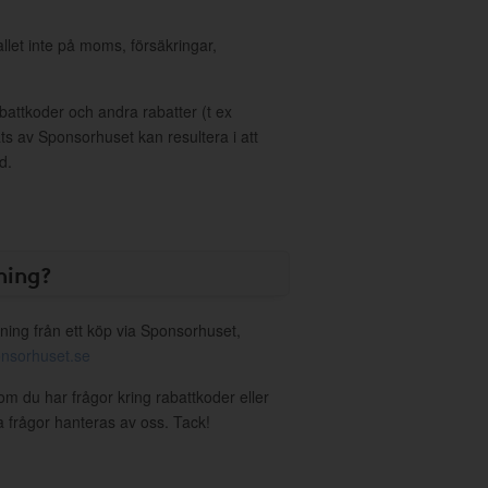
allet inte på moms, försäkringar,
ttkoder och andra rabatter (t ex
s av Sponsorhuset kan resultera i att
d.
ning?
ning från ett köp via Sponsorhuset,
nsorhuset.se
om du har frågor kring rabattkoder eller
a frågor hanteras av oss. Tack!