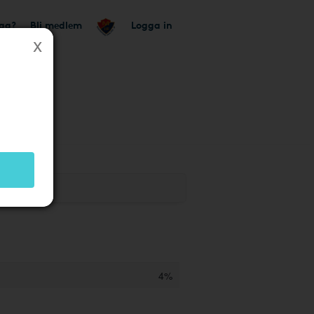
tag?
Bli medlem
Logga in
4%