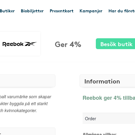
Butiker
Biobiljetter
Presentkort
Kampanjer
Har du före
Ger 4%
Besök butik
Information
obalt varumärke som skapar
Reebok ger 4% tillb
ukter byggda på ett starkt
och kvinnokategorier.
Order
r
Allmänna villkor
: