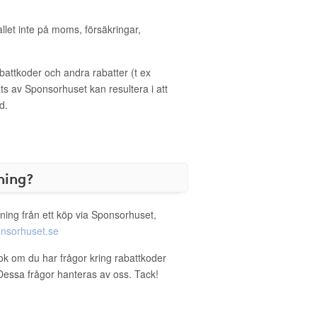
allet inte på moms, försäkringar,
ttkoder och andra rabatter (t ex
s av Sponsorhuset kan resultera i att
d.
ning?
ning från ett köp via Sponsorhuset,
nsorhuset.se
ok om du har frågor kring rabattkoder
. Dessa frågor hanteras av oss. Tack!