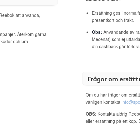
Ersättning ges i normalf
l Reebok att använda,
presentkort och frakt.
Obs:
Användande av raba
ampanjer. Återkom gärna
Mecenat) som ej utfärdat
ttkoder och bra
din cashback går förlora
Frågor om ersätt
Om du har frågor om ersätt
vänligen kontakta
info@spo
OBS
: Kontakta aldrig Reeb
eller ersättning på ett köp