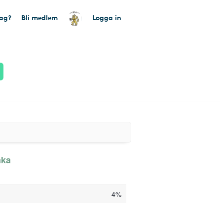
tag?
Bli medlem
Logga in
aka
4%