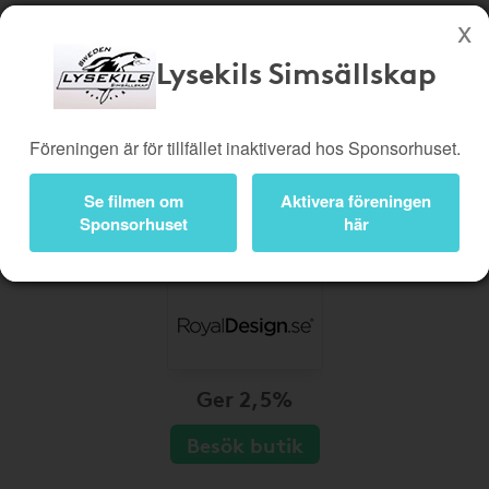
Lysekils Simsällskap
Köp genom denna sida stöttar Lysekils Simsällskap
Butiker
Biobiljetter
Föreningen är för tillfället inaktiverad hos Sponsorhuset.
Presentkort
Kampanjer
Se filmen om
Aktivera föreningen
Bli medlem
Logga in
Sponsorhuset
här
Ger 2,5%
Besök butik