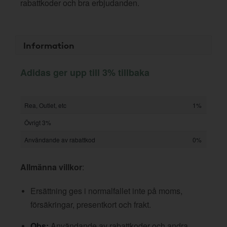
rabattkoder och bra erbjudanden.
Information
Adidas ger upp till 3% tillbaka
Rea, Outlet, etc
1%
Övrigt 3%
Användande av rabattkod
0%
Allmänna villkor
:
Ersättning ges i normalfallet inte på moms,
försäkringar, presentkort och frakt.
Obs:
Användande av rabattkoder och andra