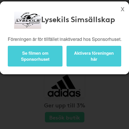
Lysekils Simsällskap
Köp genom denna sida stöttar Lysekils Simsällskap
Butiker
Biobiljetter
Föreningen är för tillfället inaktiverad hos Sponsorhuset.
Presentkort
Kampanjer
Se filmen om
Aktivera föreningen
Bli medlem
Logga in
Sponsorhuset
här
Ger upp till 3%
Besök butik