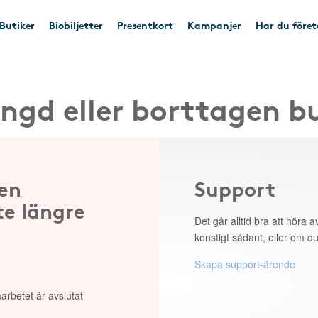
Butiker
Biobiljetter
Presentkort
Kampanjer
Har du före
ngd eller borttagen b
 en
Support
te längre
Det går alltid bra att höra av
konstigt sådant, eller om du
Skapa support-ärende
arbetet är avslutat