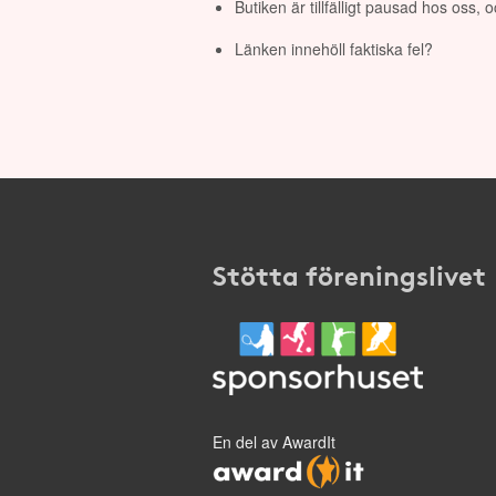
Butiken är tillfälligt pausad hos oss,
Länken innehöll faktiska fel?
Stötta föreningslivet
En del av AwardIt