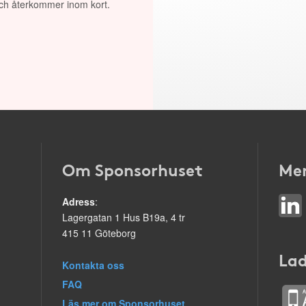
 och återkommer inom kort.
Om Sponsorhuset
Mer
Adress
:
Lagergatan 1 Hus B19a, 4 tr
415 11 Göteborg
Lad
Kontakta oss
FAQ
Läs mer om Sponsorhuset