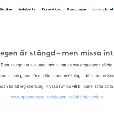
Butiker
Biobiljetter
Presentkort
Kampanjer
Har du före
egen är stängd – men missa int
Bonusstegen är avslutad, men vi har ett nytt erbjudande till dig:
nelist och genomför din första undersökning – då får du en Sveri
an för att registrera dig. Kryssa i att du vill bli panelist för att t
www.sponsorhuset.se/luleatennisklubb/bli-medlem