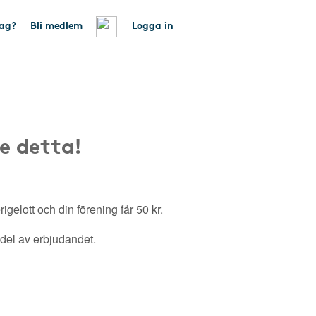
tag?
Bli medlem
Logga in
e detta!
gelott och din förening får 50 kr.
a del av erbjudandet.