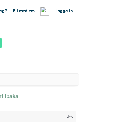
tag?
Bli medlem
Logga in
illbaka
4%