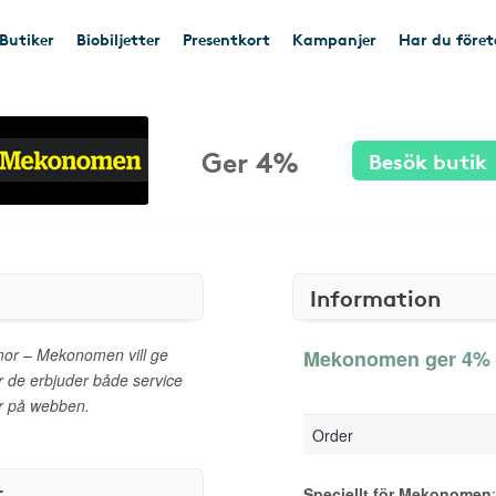
Butiker
Biobiljetter
Presentkort
Kampanjer
Har du före
Ger 4%
Besök butik
Information
or – Mekonomen vill ge
Mekonomen ger 4% t
för de erbjuder både service
er på webben.
Order
r
Speciellt för Mekonomen
: