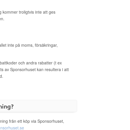
 kommer troligtvis inte att ges
en.
allet inte på moms, försäkringar,
ttkoder och andra rabatter (t ex
s av Sponsorhuset kan resultera i att
d.
ning?
ning från ett köp via Sponsorhuset,
nsorhuset.se