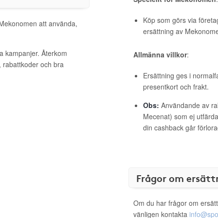
Köp som görs via företag
ll Mekonomen att använda,
ersättning av Mekonom
va kampanjer. Återkom
Allmänna villkor
:
, rabattkoder och bra
Ersättning ges i normalf
presentkort och frakt.
Obs:
Användande av raba
Mecenat) som ej utfärdat
din cashback går förlora
Frågor om ersätt
Om du har frågor om ersätt
vänligen kontakta
info@spo