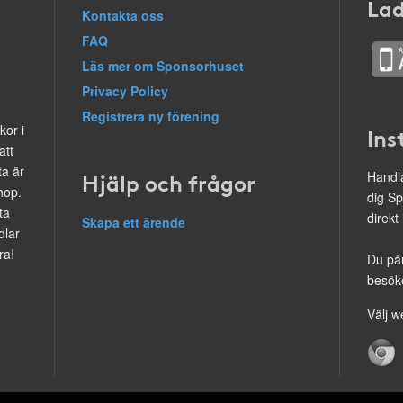
Lad
Kontakta oss
FAQ
Läs mer om Sponsorhuset
Privacy Policy
Registrera ny förening
kor i
Ins
att
ta är
Hjälp och frågor
Handla
hop.
dig Sp
ta
direkt
Skapa ett ärende
dlar
ra!
Du på
besöke
Välj w