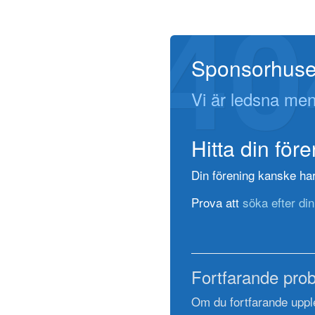
40
Sponsorhuse
Vi är ledsna men
Hitta din för
Din förening kanske har 
Prova att
söka efter din
Fortfarande pro
Om du fortfarande uppl