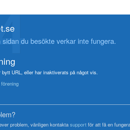
4
t.se
 sidan du besökte verkar inte fungera.
ening
bytt URL, eller har inaktiverats på något vis.
 förening
blem?
ever problem, vänligen kontakta
support
för att få en funger