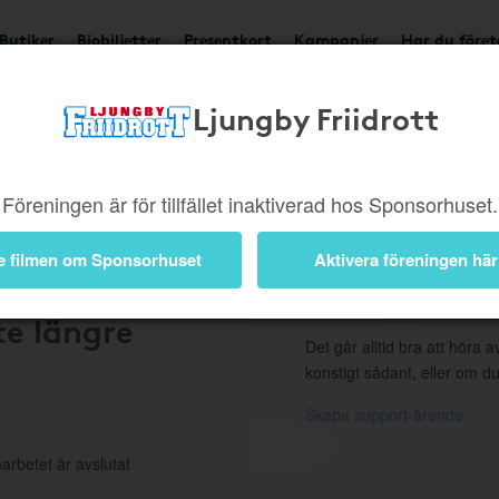
Butiker
Biobiljetter
Presentkort
Kampanjer
Har du före
Ljungby Friidrott
ngd eller borttagen b
Föreningen är för tillfället inaktiverad hos Sponsorhuset.
e filmen om Sponsorhuset
Aktivera föreningen här
 en
Support
te längre
Det går alltid bra att höra av
konstigt sådant, eller om du
Skapa support-ärende
arbetet är avslutat