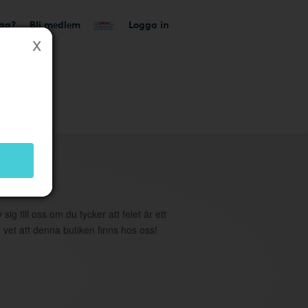
tag?
Bli medlem
Logga in
utik
 sig till oss om du tycker att felet är ett
 vet att denna butiken finns hos oss!