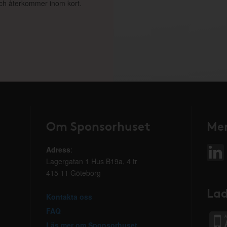
 och återkommer inom kort.
Om Sponsorhuset
Mer
Adress
:
Lagergatan 1 Hus B19a, 4 tr
415 11 Göteborg
Lad
Kontakta oss
FAQ
Läs mer om Sponsorhuset