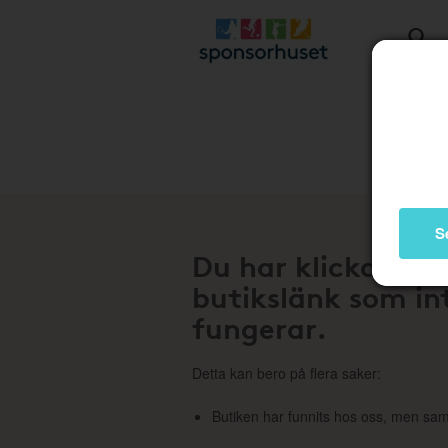
Stä
S
Du har klickat på
butikslänk som in
fungerar.
Detta kan bero på flera saker:
Butiken har funnits hos oss, men sam