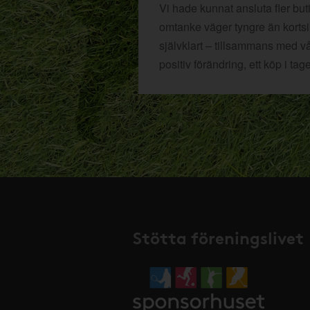
Vi hade kunnat ansluta fler bu
omtanke väger tyngre än kortsikt
självklart – tillsammans med v
positiv förändring, ett köp i tage
Stötta föreningslivet