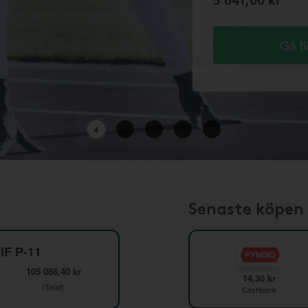
Gå ti
2
Senaste köpen
IF P-11
105 086,40 kr
14,30 kr
(Totalt)
Cashback