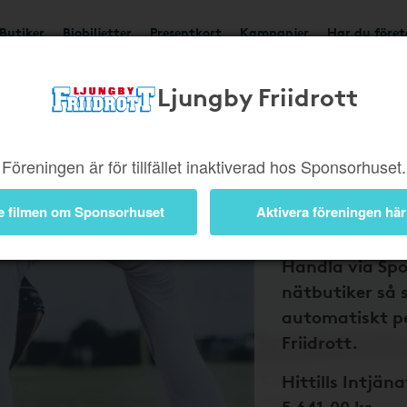
Butiker
Biobiljetter
Presentkort
Kampanjer
Har du före
Ljungby Friidrott
Bli medlem 
och Ljungb
Föreningen är för tillfället inaktiverad hos Sponsorhuset.
Friidrott p
tillbaka på
e filmen om Sponsorhuset
Aktivera föreningen här
nätköp
Handla via Sp
nätbutiker så 
automatiskt pe
Friidrott.
Hittills Intjäna
5 641,00 kr