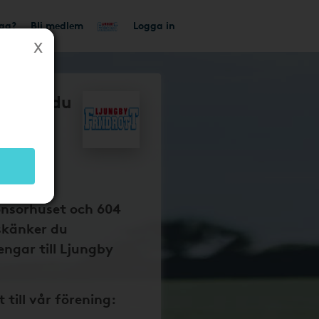
tag?
Bli medlem
Logga in
så får du
y
engar
 dina
onsorhuset och 604
skänker du
ngar till Ljungby
t till vår förening: