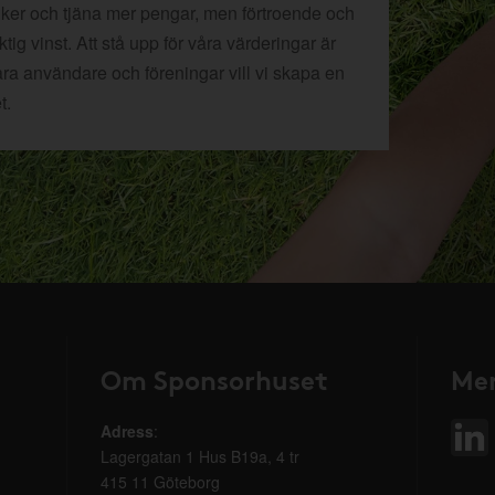
tiker och tjäna mer pengar, men förtroende och
ig vinst. Att stå upp för våra värderingar är
åra användare och föreningar vill vi skapa en
t.
Om Sponsorhuset
Mer
Adress
:
Lagergatan 1 Hus B19a, 4 tr
415 11 Göteborg