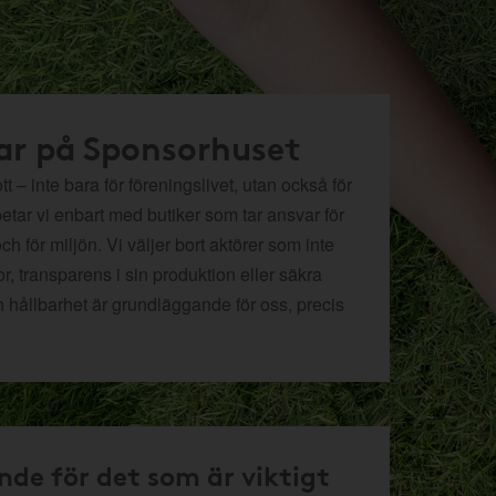
ar på Sponsorhuset
t – inte bara för föreningslivet, utan också för
betar vi enbart med butiker som tar ansvar för
och för miljön.
Vi väljer bort aktörer som inte
r, transparens i sin produktion eller säkra
h hållbarhet är grundläggande för oss, precis
nde för det som är viktigt