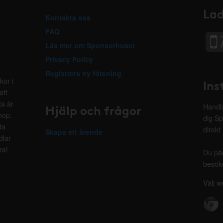
Lad
Kontakta oss
FAQ
Läs mer om Sponsorhuset
Privacy Policy
Registrera ny förening
kor i
Ins
att
ta är
Hjälp och frågor
Handla
hop.
dig Sp
ta
direkt
Skapa ett ärende
dlar
ra!
Du på
besöke
Välj w