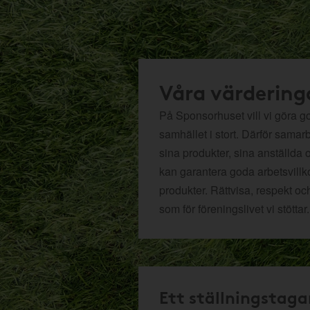
Våra värdering
På Sponsorhuset vill vi göra got
samhället i stort. Därför samar
sina produkter, sina anställda 
kan garantera goda arbetsvillko
produkter. Rättvisa, respekt oc
som för föreningslivet vi stöttar.
Ett ställningstaga