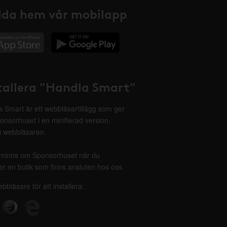
da hem vår mobilapp
tallera "Handla Smart"
 Smart är ett webbläsartillägg som ger
onsorhuset i en minifierad version,
 i webbläsaren.
minns om Sponsorhuset när du
r en butik som finns ansluten hos oss.
ebbläsare för att installera: