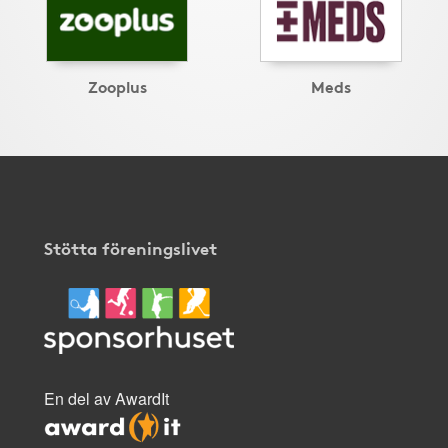
Zooplus
Meds
Stötta föreningslivet
En del av AwardIt