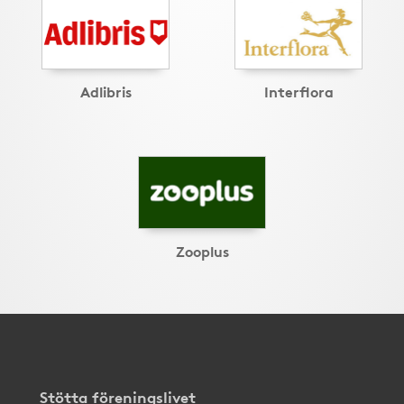
Adlibris
Interflora
Zooplus
Stötta föreningslivet