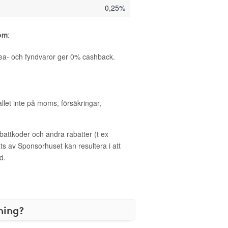
0,25%
com
:
ea- och fyndvaror ger 0% cashback.
allet inte på moms, försäkringar,
ttkoder och andra rabatter (t ex
s av Sponsorhuset kan resultera i att
d.
ning?