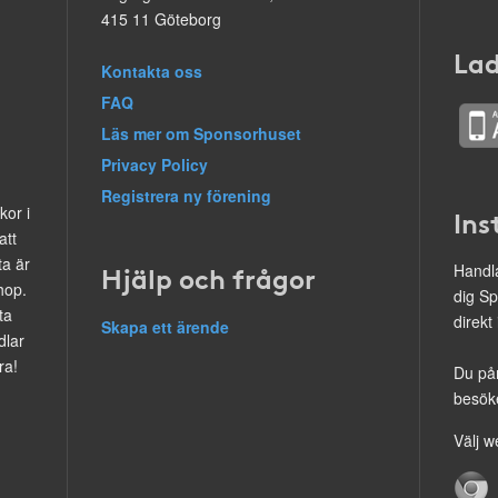
415 11 Göteborg
Lad
Kontakta oss
FAQ
Läs mer om Sponsorhuset
Privacy Policy
Registrera ny förening
kor i
Ins
att
ta är
Hjälp och frågor
Handla
hop.
dig Sp
ta
direkt
Skapa ett ärende
dlar
ra!
Du på
besöke
Välj w