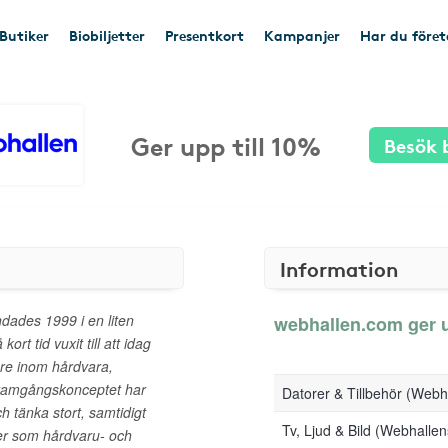
Butiker
Biobiljetter
Presentkort
Kampanjer
Har du före
Ger upp till 10%
Besök 
Information
ades 1999 i en liten
webhallen.com ger up
rt tid vuxit till att idag
are inom hårdvara,
 Framgångskonceptet har
Datorer & Tillbehör (Web
h tänka stort, samtidigt
Tv, Ljud & Bild (Webhall
tter som hårdvaru- och