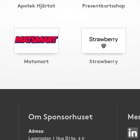
Apotek Hjärtat
Presentkortsshop
Matsmart
Strawberry
Om Sponsorhuset
Mer
Adress
:
Lagergatan 1 Hus B19a, 4 tr