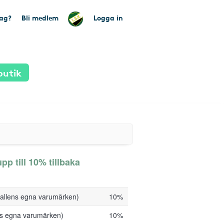
tag?
Bli medlem
Logga in
butik
p till 10% tillbaka
hallens egna varumärken)
10%
ens egna varumärken)
10%